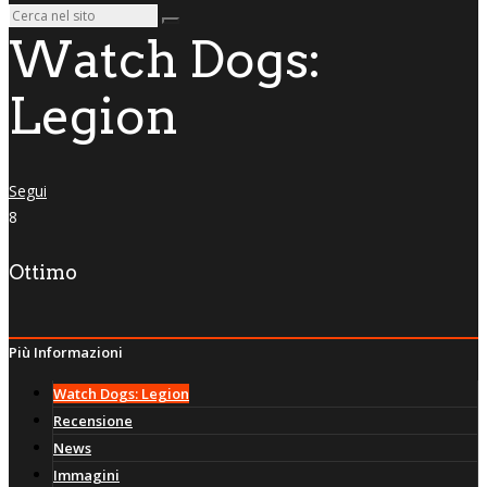
Watch Dogs:
Legion
Segui
8
Ottimo
Più Informazioni
Watch Dogs: Legion
Recensione
News
Immagini