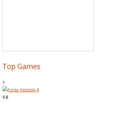
Top Games
1
9.8
Strepitoso
Forza Horizon 4