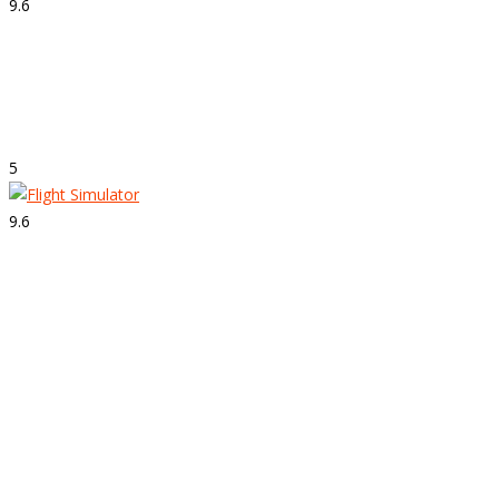
9.6
Strepitoso
Super Mario Odyssey
5
9.6
Strepitoso
Flight Simulator