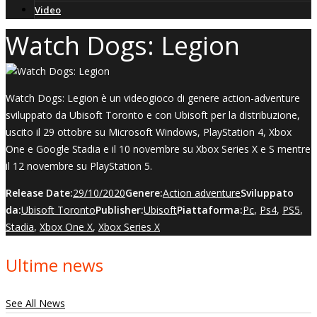
Video
Watch Dogs: Legion
Watch Dogs: Legion è un videogioco di genere action-adventure
sviluppato da Ubisoft Toronto e con Ubisoft per la distribuzione,
uscito il 29 ottobre su Microsoft Windows, PlayStation 4, Xbox
One e Google Stadia e il 10 novembre su Xbox Series X e S mentre
il 12 novembre su PlayStation 5.
Release Date:
29/10/2020
Genere:
Action adventure
Sviluppato
da:
Ubisoft Toronto
Publisher:
Ubisoft
Piattaforma:
Pc
,
Ps4
,
PS5
,
Stadia
,
Xbox One X
,
Xbox Series X
Ultime news
See All News