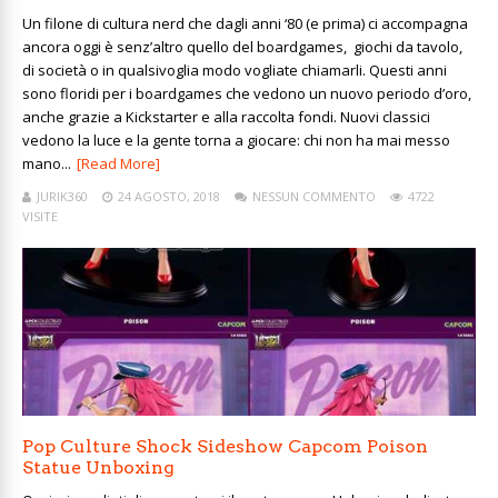
Un filone di cultura nerd che dagli anni ‘80 (e prima) ci accompagna
ancora oggi è senz’altro quello del boardgames, giochi da tavolo,
di società o in qualsivoglia modo vogliate chiamarli. Questi anni
sono floridi per i boardgames che vedono un nuovo periodo d’oro,
anche grazie a Kickstarter e alla raccolta fondi. Nuovi classici
vedono la luce e la gente torna a giocare: chi non ha mai messo
mano...
[Read More]
JURIK360
24 AGOSTO, 2018
NESSUN COMMENTO
4722
VISITE
Pop Culture Shock Sideshow Capcom Poison
Statue Unboxing