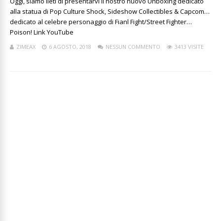
Oggi, siamo lieti di presentarvi il nostro nuovo Unboxing dedicato
alla statua di Pop Culture Shock, Sideshow Collectibles & Capcom…
dedicato al celebre personaggio di Fianl Fight/Street Fighter…
Poison! Link YouTube
ZIMEAX
6 AGOSTO, 2018
NESSUN COMMENTO
3413 VISITE