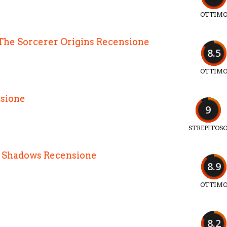
OTTIM
The Sorcerer Origins Recensione
8.5
OTTIM
nsione
9
STREPITOS
d Shadows Recensione
8.9
OTTIM
8.2