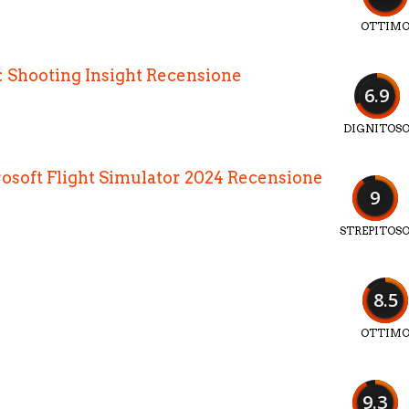
OTTIM
 Shooting Insight Recensione
6.9
DIGNITOS
osoft Flight Simulator 2024 Recensione
9
STREPITOS
8.5
OTTIM
9.3