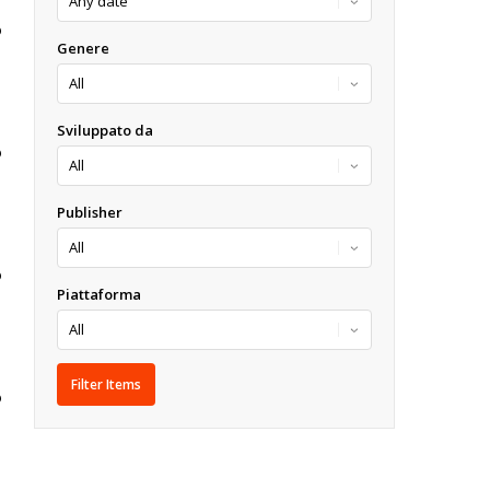
O
Genere
Sviluppato da
O
Publisher
O
Piattaforma
O