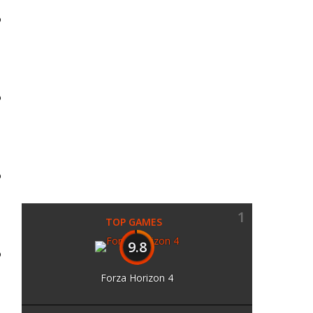
O
O
O
1
TOP GAMES
9.8
O
Forza Horizon 4