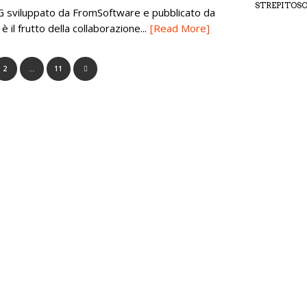
STREPITOS
G sviluppato da FromSoftware e pubblicato da
il frutto della collaborazione...
[Read More]
2
…
11