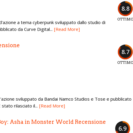
8.8
OTTIM
d'azione a tema cyberpunk sviluppato dallo studio di
blicato da Curve Digital...
[Read More]
ensione
8.7
OTTIM
 d'azione sviluppato da Bandai Namco Studios e Tose e pubblicato
ato rilasciato il...
[Read More]
y: Asha in Monster World Recensione
6.9