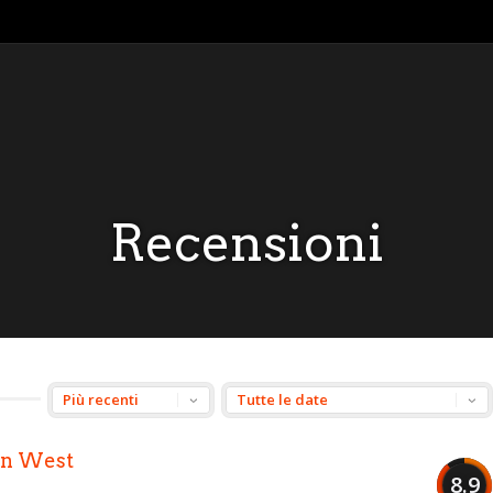
Recensioni
en West
8.9