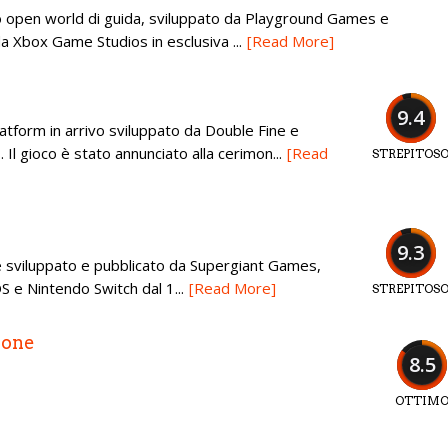
o open world di guida, sviluppato da Playground Games e
a Xbox Game Studios in esclusiva ...
[Read More]
9.4
tform in arrivo sviluppato da Double Fine e
l gioco è stato annunciato alla cerimon...
[Read
STREPITOS
9.3
e sviluppato e pubblicato da Supergiant Games,
 e Nintendo Switch dal 1...
[Read More]
STREPITOS
ione
8.5
OTTIM