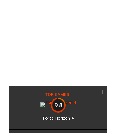
O
O
1
TOP GAMES
9.8
Forza Horizon 4
O