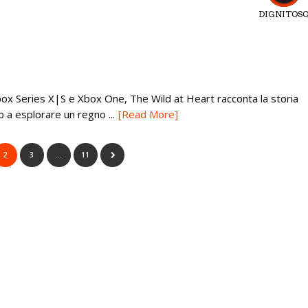
DIGNITOS
Xbox Series X|S e Xbox One, The Wild at Heart racconta la storia
o a esplorare un regno ...
[Read More]
2
3
…
11