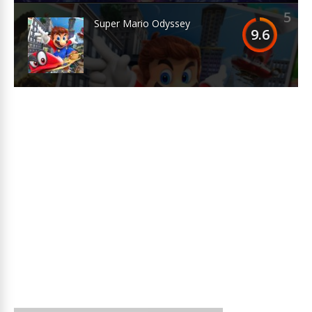
5
Super Mario Odyssey
9.6