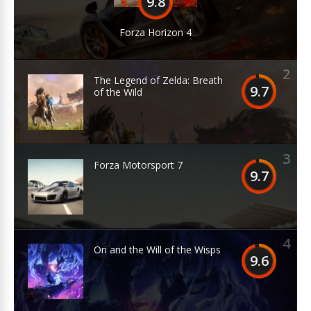
9.8
Forza Horizon 4
2
The Legend of Zelda: Breath
9.7
of the Wild
3
Forza Motorsport 7
9.7
4
Ori and the Will of the Wisps
9.6