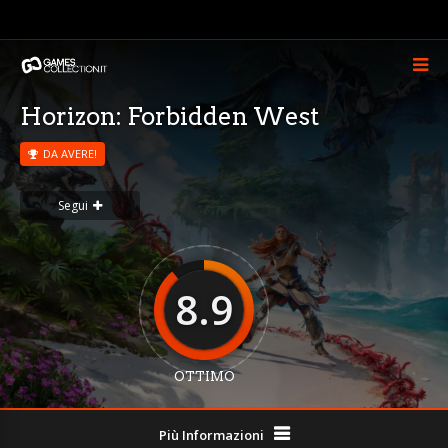
Horizon: Forbidden West
DA AVERE!
Segui
8.9
OTTIMO
Più Informazioni