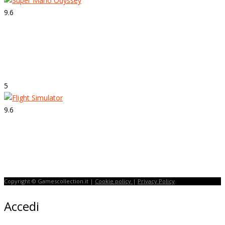
9.6
Strepitoso
Super Mario Odyssey
5
9.6
Strepitoso
Flight Simulator
Copyright © Gamescollection.it |
Cookie policy
|
Privacy Policy
Accedi