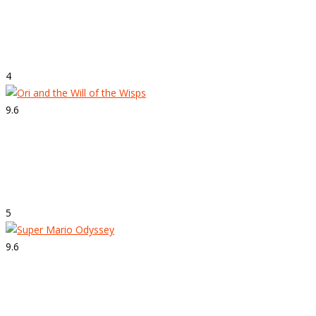
Strepitoso
Forza Motorsport 7
4
9.6
Strepitoso
Ori and the Will of the Wisps
5
9.6
Strepitoso