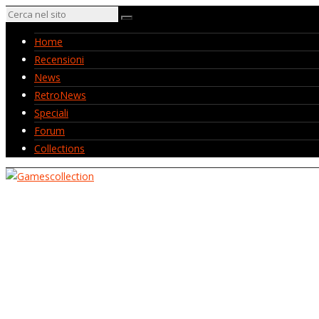
Home
Recensioni
News
RetroNews
Speciali
Forum
Collections
Home
Recensioni
News
RetroNews
Speciali
Forum
Collections