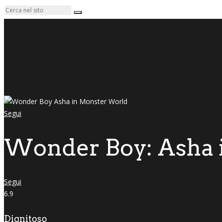
Segui
Wonder Boy: Asha 
Segui
6.9
Dignitoso