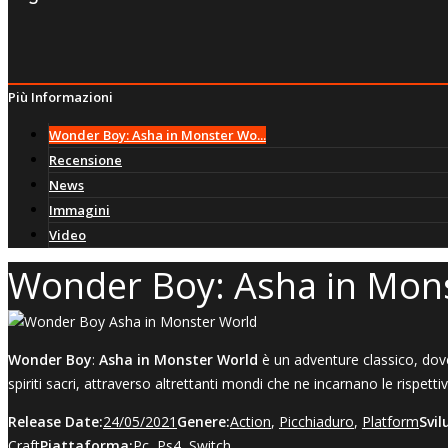
Più Informazioni
Wonder Boy: Asha in Monster Wo...
Recensione
News
Immagini
Video
Wonder Boy: Asha in Mon
Wonder Boy
:
Asha in Monster World
è un adventure classico, dove
spiriti sacri, attraverso altrettanti mondi che ne incarnano le rispetti
Release Date:
24/05/2021
Genere:
Action
,
Picchiaduro
,
Platform
Svil
Craft
Piattaforma:
Pc
,
Ps4
,
Switch