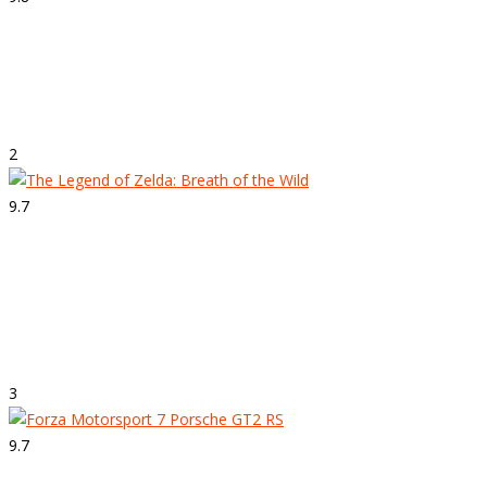
Strepitoso
Forza Horizon 4
2
9.7
Strepitoso
The Legend of Zelda: Breath of the
Wild
3
9.7