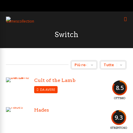
Switch
Cult of the Lamb
8.5
DA AVERE
OTTIMO
Hades
9.3
STREPITOSO