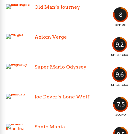
Old Man’s Journey
8
OTTIMO
Axiom Verge
9.2
STREPITOSO
Super Mario Odyssey
9.6
STREPITOSO
Joe Dever’s Lone Wolf
7.5
BUONO
Sonic Mania