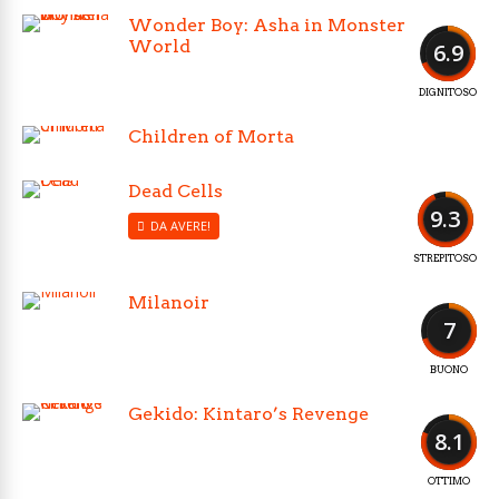
Wonder Boy: Asha in Monster
World
6.9
DIGNITOSO
Children of Morta
Dead Cells
9.3
DA AVERE!
STREPITOSO
Milanoir
7
BUONO
Gekido: Kintaro’s Revenge
8.1
OTTIMO