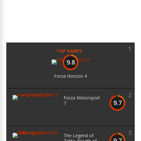
1
TOP GAMES
9.8
Forza Horizon 4
2
Forza Motorsport
9.7
7
3
The Legend of
9.7
Zelda: Breath of