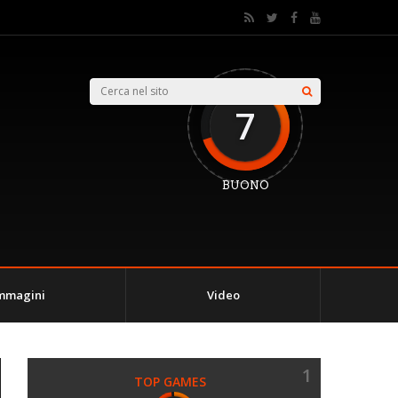
7
BUONO
mmagini
Video
1
TOP GAMES