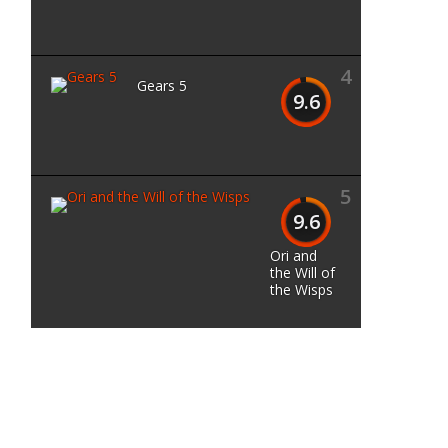
d
4
Gears 5
9.6
5
9.6
Ori and
the Will of
the Wisps