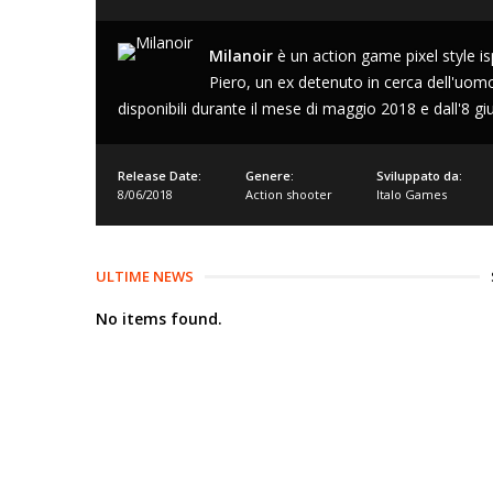
Milanoir
è un action game pixel style ispir
Piero, un ex detenuto in cerca dell'uomo 
disponibili durante il mese di maggio 2018 e dall'8 
Release Date:
Genere:
Sviluppato da:
8/06/2018
Action shooter
Italo Games
ULTIME NEWS
No items found.