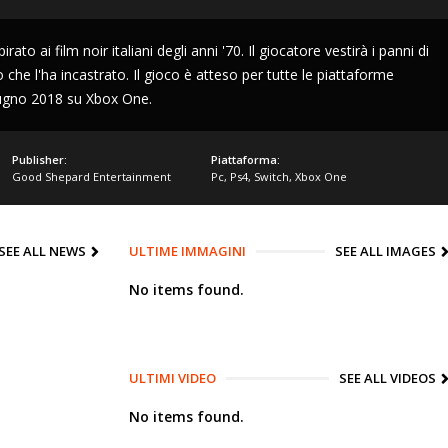
ato ai film noir italiani degli anni '70. Il giocatore vestirà i panni di
che l'ha incastrato. Il gioco è atteso per tutte le piattaforme
giugno 2018 su Xbox One.
Publisher:
Piattaforma:
Good Shepard Entertainment
Pc
,
Ps4
,
Switch
,
Xbox One
SEE ALL NEWS
ULTIME IMMAGINI
SEE ALL IMAGES
No items found.
ULTIMI VIDEO
SEE ALL VIDEOS
No items found.