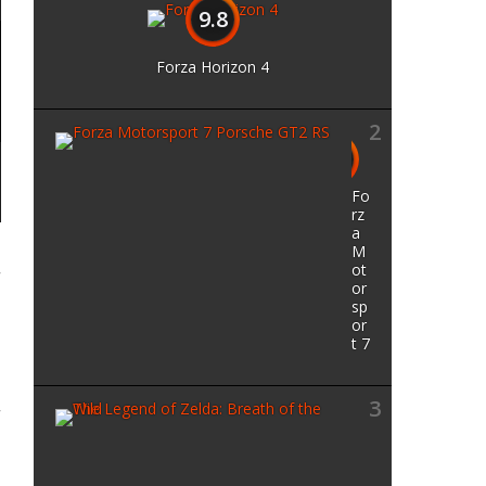
9.8
Forza Horizon 4
2
9.7
Fo
rz
a
M
ot
or
sp
or
t 7
3
T
9.7
h
e
L