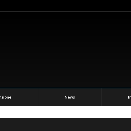
nsione
News
I