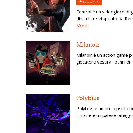
DA AVERE!
Control è un videogioco di g
dinamica, sviluppato da Re
More]
Milanoir
Milanoir è un action game pixel
giocatore vestirà i panni di 
Polybius
Polybius è un titolo psiched
Il nome è un palese omaggio