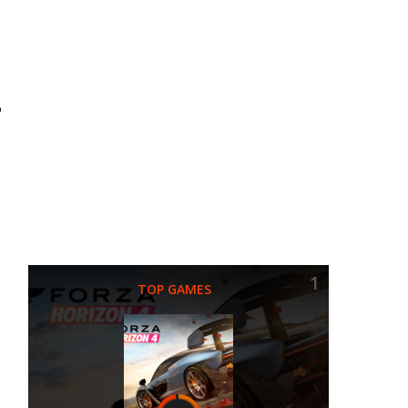
O
1
TOP GAMES