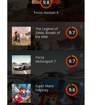
9.8
Forza Horizon 4
2
The Legend of
9.7
Zelda: Breath of
the Wild
3
Forza
9.7
Motorsport 7
4
Super Mario
9.6
Odyssey