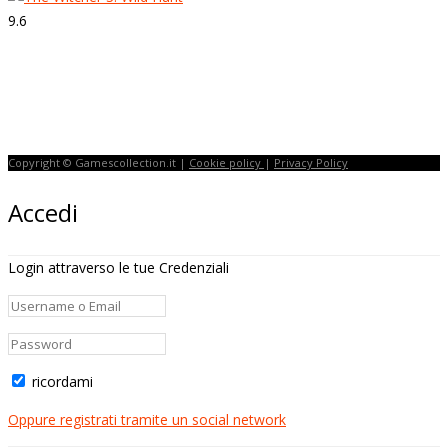
9.6
Strepitoso
The Witcher 3: Wild Hunt
Copyright © Gamescollection.it |
Cookie policy
|
Privacy Policy
Accedi
Login attraverso le tue Credenziali
ricordami
Oppure registrati tramite un social network