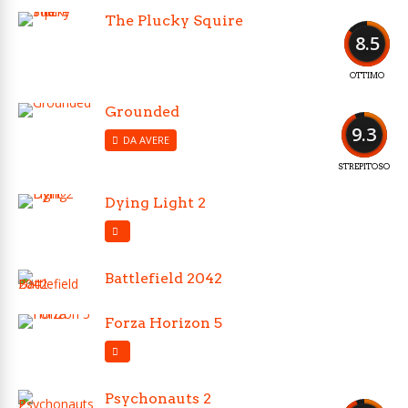
The Plucky Squire
8.5
OTTIMO
Grounded
9.3
DA AVERE
STREPITOSO
Dying Light 2
Battlefield 2042
Forza Horizon 5
Psychonauts 2