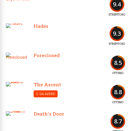
9.4
STREPITOSO
Hades
9.3
STREPITOSO
Foreclosed
8.5
OTTIMO
The Ascent
8.8
DA AVERE!
OTTIMO
Death’s Door
8.7