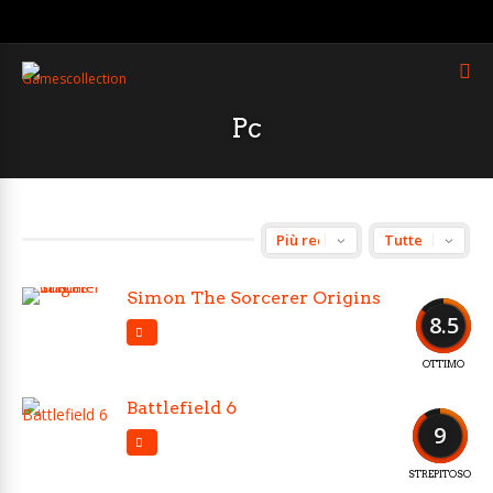
Pc
Simon The Sorcerer Origins
8.5
OTTIMO
Battlefield 6
9
STREPITOSO