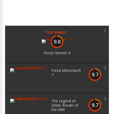
1
TOP GAMES
9.8
Forza Horizon 4
2
Forza Motorsport
9.7
7
3
The Legend of
9.7
Zelda: Breath of
the Wild