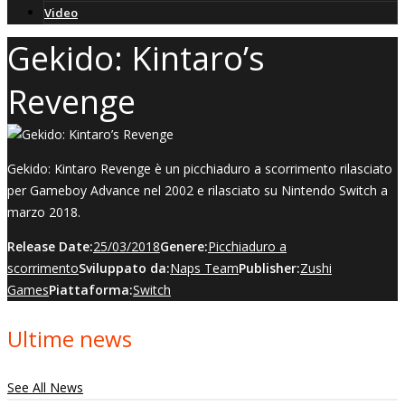
Video
Gekido: Kintaro’s
Revenge
Gekido: Kintaro Revenge è un picchiaduro a scorrimento rilasciato
per Gameboy Advance nel 2002 e rilasciato su Nintendo Switch a
marzo 2018.
Release Date:
25/03/2018
Genere:
Picchiaduro a
scorrimento
Sviluppato da:
Naps Team
Publisher:
Zushi
Games
Piattaforma:
Switch
Ultime news
See All News