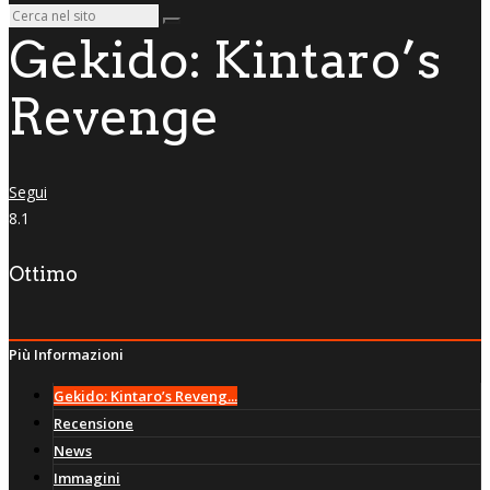
Gekido: Kintaro’s
Revenge
Segui
8.1
Ottimo
Più Informazioni
Gekido: Kintaro’s Reveng...
Recensione
News
Immagini