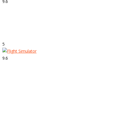
9.6
Strepitoso
Super Mario Odyssey
5
9.6
Strepitoso
Flight Simulator