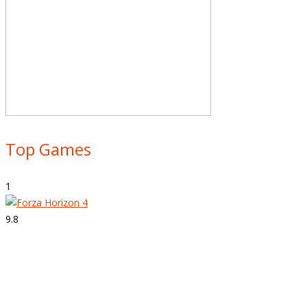
Top Games
1
9.8
Strepitoso
Forza Horizon 4