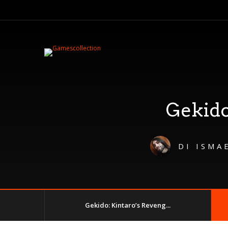
Gekido
DI
ISMA
Gekido: Kintaro’s Reveng...