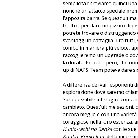
semplicità ritroviamo quindi una
nonché un attacco speciale prem
l’apposita barra. Se quest’ultima
Inoltre, per dare un pizzico di p
potrete trovare o distruggendo 
svantaggi in battaglia. Tra tutti, 
combo in maniera più veloce, apr
raccoglieremo un upgrade o dow
la durata. Peccato, però, che non 
up di NAPS Team poteva dare sic
A differenza dei vari esponenti 
esplorazione dove saremo chiamat
Sarà possibile interagire con var
cambiato. Quest’ultime sezioni,
ancora meglio e con una varietà p
coraggiose nella loro essenza, 
Kunio-tachi no Banka
con le sue
Kouha: Kunio-kun
, della medesi