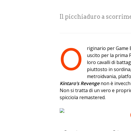
Il picchiaduro a scorrim
O
riginario per Game
uscito per la prima 
loro cavalli di batt
piuttosto in sordina
metroidvania, platfo
Kintaro’s Revenge
non è invecchi
Non si tratta di un vero e propr
spicciola remastered.