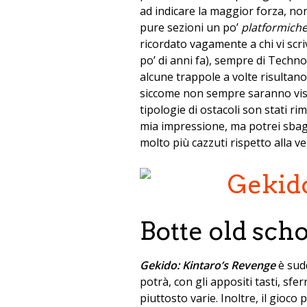
ad indicare la maggior forza, non 
pure sezioni un po’
platformich
ricordato vagamente a chi vi sc
po’ di anni fa), sempre di Tech
alcune trappole a volte risultan
siccome non sempre saranno visi
tipologie di ostacoli son stati r
mia impressione, ma potrei sbagli
molto più cazzuti rispetto alla v
Botte old sch
Gekido: Kintaro’s Revenge
è sudd
potrà, con gli appositi tasti, s
piuttosto varie. Inoltre, il gioc