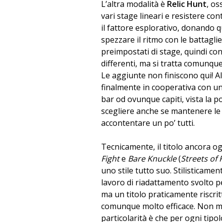
L’altra modalità è
Relic Hunt
, os
vari stage lineari e resistere co
il fattore esplorativo, donando qu
spezzare il ritmo con le battaglie
preimpostati di stage, quindi co
differenti, ma si tratta comunque
Le aggiunte non finiscono qui! Al
finalmente in cooperativa con un 
bar od ovunque capiti, vista la po
scegliere anche se mantenere le 
accontentare un po’ tutti.
Tecnicamente, il titolo ancora og
Fight
e
Bare Knuckle
(
Streets of
uno stile tutto suo. Stilisticamen
lavoro di riadattamento svolto 
ma un titolo praticamente riscrit
comunque molto efficace. Non man
particolarità è che per ogni tipo