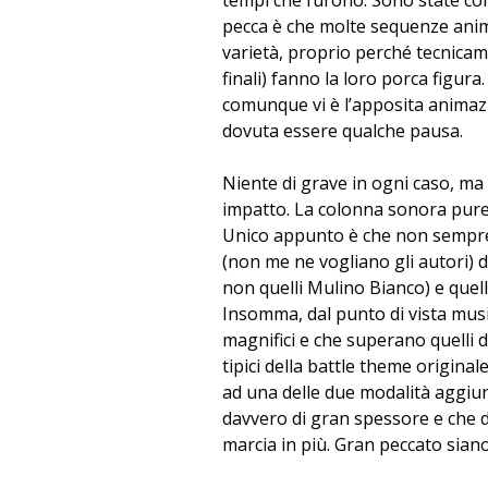
tempi che furono. Sono state com
pecca è che molte sequenze anim
varietà, proprio perché tecnica
finali) fanno la loro porca figur
comunque vi è l’apposita animazi
dovuta essere qualche pausa.
Niente di grave in ogni caso, ma
impatto. La colonna sonora pure 
Unico appunto è che non sempre le
(non me ne vogliano gli autori) dà
non quelli Mulino Bianco) e quello
Insomma, dal punto di vista musi
magnifici e che superano quelli 
tipici della battle theme origin
ad una delle due modalità aggiun
davvero di gran spessore e che 
marcia in più. Gran peccato sian