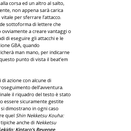
la corsa ed un altro al salto,
ente, non appena sarà carica
itale per sferrare l’attacco.
ade sottoforma di lettere che
o ovviamente a creare vantaggi o
i di eseguire gli attacchi e le
ersione GBA, quando
richerà man mano, per indicarne
 questo punto di vista il beat’em
 di azione con alcune di
proseguimento dell’avventura.
nale il riquadro del testo è stato
no essere sicuramente gestite
 si dimostrano in ogni caso
are quel
Shin Nekketsu Kouha:
 tipiche anche di
Nekketsu
ekido: Kintaro’s Revenge