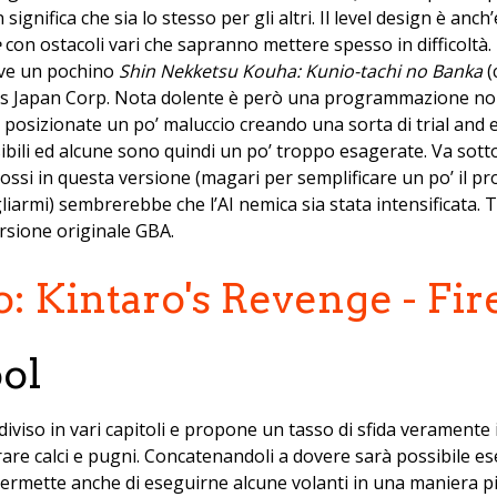
significa che sia lo stesso per gli altri. Il level design è an
e
con ostacoli vari che sapranno mettere spesso in difficoltà.
rive un pochino
Shin Nekketsu Kouha: Kunio-tachi no Banka
(
nos Japan Corp. Nota dolente è però una programmazione no
o posizionate un po’ maluccio creando una sorta di trial and
bili ed alcune sono quindi un po’ troppo esagerate. Va sott
imossi in questa versione (magari per semplificare un po’ il 
armi) sembrerebbe che l’AI nemica sia stata intensificata. T
ersione originale GBA.
ool
iviso in vari capitoli e propone un tasso di sfida veramente
ferrare calci e pugni. Concatenandoli a dovere sarà possibile
o permette anche di eseguirne alcune volanti in una maniera p