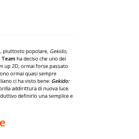
o, piuttosto popolare,
Gekido
,
S Team
ha deciso che uno dei
t’em up 2D, ormai forse passato
, sono ormai quasi sempre
liano ci ha visto bene:
Gekido:
brilla addirittura di nuova luce.
duttivo definirlo una semplice e