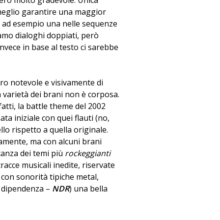
vero molto gradevole. Unica
meglio garantire una maggior
me ad esempio una nelle sequenze
iamo dialoghi doppiati, però
nvece in base al testo ci sarebbe
ro notevole e visivamente di
 varietà dei brani non è corposa.
atti, la battle theme del 2002
ta iniziale con quei flauti (no,
llo rispetto a quella originale.
vamente, ma con alcuni brani
canza dei temi più
rockeggianti
acce musicali inedite, riservate
 con sonorità tipiche metal,
e dipendenza –
NDR
) una bella