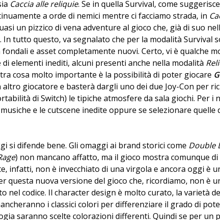
sia
Caccia alle reliquie
. Se in quella Survival, come suggerisc
ntinuamente a orde di nemici mentre ci facciamo strada, in
Cac
asi un pizzico di vena adventure al gioco che, già di suo nell
. In tutto questo, va segnalato che per la modalità Survival s
n fondali e asset completamente nuovi. Certo, vi è qualche m
 di elementi inediti, alcuni presenti anche nella modalità
Rel
tra cosa molto importante è la possibilità di poter giocare
G
altro giocatore e basterà dargli uno dei due Joy-Con per ric
rtabilità di Switch) le tipiche atmosfere da sala giochi. Per i 
musiche e le cutscene inedite oppure se selezionare quelle 
gi si difende bene. Gli omaggi ai brand storici come
Double 
 Rage
) non mancano affatto, ma il gioco mostra comunque di 
te, infatti, non è invecchiato di una virgola e ancora oggi è u
per questa nuova versione del gioco che, ricordiamo, non è 
to nel codice. Il character design è molto curato, la varietà 
cheranno i classici colori per differenziare il grado di pot
logia saranno scelte colorazioni differenti. Quindi se per un p