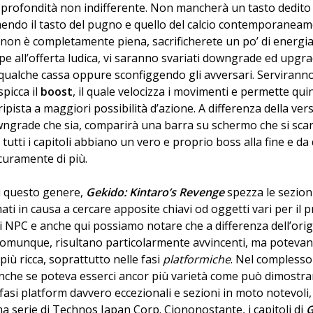
 profondità non indifferente. Non mancherà un tasto dedito al
endo il tasto del pugno e quello del calcio contemporaneam
 non è completamente piena, sacrificherete un po’ di energia v
epe all’offerta ludica, vi saranno svariati downgrade ed upgr
qualche cassa oppure sconfiggendo gli avversari. Servirann
spicca il
boost
, il quale velocizza i movimenti e permette quind
ipista a maggiori possibilità d’azione. A differenza della v
ngrade che sia, comparirà una barra su schermo che si sca
tutti i capitoli abbiano un vero e proprio boss alla fine e da
uramente di più.
di questo genere,
Gekido: Kintaro’s Revenge
spezza le sezioni
i in causa a cercare apposite chiavi od oggetti vari per il 
i NPC e anche qui possiamo notare che a differenza dell’origi
 comunque, risultano particolarmente avvincenti, ma poteva
iù ricca, soprattutto nelle fasi
platformiche
. Nel complesso
anche se poteva esserci ancor più varietà come può dimostr
 fasi platform davvero eccezionali e sezioni in moto notevoli,
ma serie di Technos Japan Corp. Ciononostante, i capitoli di
G