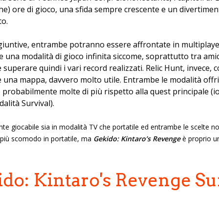
he) ore di gioco, una sfida sempre crescente e un divertim
to.
iuntive, entrambe potranno essere affrontate in multiplayer.
 una modalità di gioco infinita siccome, soprattutto tra ami
superare quindi i vari record realizzati. Relic Hunt, invece, c
he una mappa, davvero molto utile. Entrambe le modalità offr
probabilmente molte di più rispetto alla quest principale (i
lità Survival).
mente giocabile sia in modalità TV che portatile ed entrambe le scelte 
o più scomodo in portatile, ma
Gekido: Kintaro’s Revenge
è proprio un