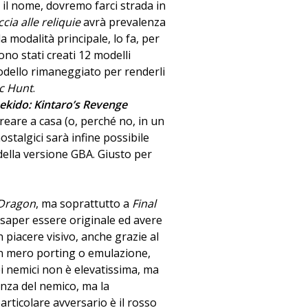
e il nome, dovremo farci strada in
cia alle reliquie
avrà prevalenza
a modalità principale, lo fa, per
ono stati creati 12 modelli
odello rimaneggiato per renderli
ic Hunt
.
ekido: Kintaro’s Revenge
reare a casa (o, perché no, in un
nostalgici sarà infine possibile
della versione GBA. Giusto per
Dragon
, ma soprattutto a
Final
saper essere originale ed avere
n piacere visivo, anche grazie al
un mero porting o emulazione,
dei nemici non è elevatissima, ma
enza del nemico, ma la
articolare avversario è il rosso