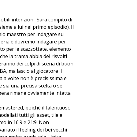
nobili intenzioni. Sarà compito di
ieme a lui nel primo episodio). Il
chio maestro per indagare su
 seria e dovremo indagare per
sto per le scazzottate, elemento
che la trama abbia dei risvolti
eranno dei colpi di scena di buon
BA, ma lascio al giocatore il
a a volte non è precisissima e
e sia una precisa scelta o se
opera rimane ovviamente intatta.
mastered, poiché il talentuoso
llati tutti gli asset, tile e
mo in 16:9 e 21:9. Non
riato il feeling dei bei vecchi