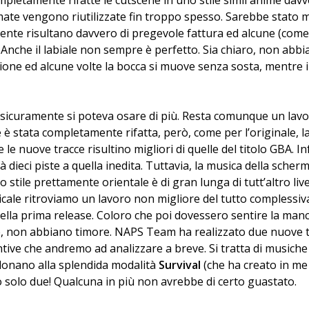
pletamente rifatte le cutscene in uno stile simil anime dav
ate vengono riutilizzate fin troppo spesso. Sarebbe stato 
mente risultano davvero di pregevole fattura ed alcune (co
a. Anche il labiale non sempre è perfetto. Sia chiaro, non abb
one ed alcune volte la bocca si muove senza sosta, mentre i
 sicuramente si poteva osare di più. Resta comunque un lavo
è stata completamente rifatta, però, come per l’originale, la
 nuove tracce risultino migliori di quelle del titolo GBA. Inf
 dieci piste a quella inedita. Tuttavia, la musica della scherma
 stile prettamente orientale è di gran lunga di tutt’altro live
cale ritroviamo un lavoro non migliore del tutto complessi
della prima release. Coloro che poi dovessero sentire la man
ale, non abbiano timore. NAPS Team ha realizzato due nuove tr
tive che andremo ad analizzare a breve. Si tratta di musiche
donano alla splendida modalità
Survival
(che ha creato in m
o solo due! Qualcuna in più non avrebbe di certo guastato.