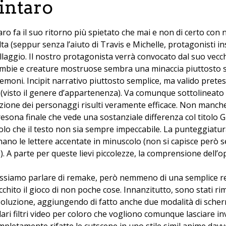
Kintaro
aro fa il suo ritorno più spietato che mai e non di certo con 
a (seppur senza l’aiuto di Travis e Michelle, protagonisti ins
villaggio. Il nostro protagonista verrà convocato dal suo vec
i zombie e creature mostruose sembra una minaccia piuttosto
 demoni. Incipit narrativo piuttosto semplice, ma valido prete
is (visto il genere d’appartenenza). Va comunque sottolineato 
zazione dei personaggi risulti veramente efficace. Non manch
presona finale che vede una sostanziale differenza col titolo G
solo che il testo non sia sempre impeccabile. La punteggiatur
onano le lettere accentate in minuscolo (non si capisce però s
). A parte per queste lievi piccolezze, la comprensione dell’
ossiamo parlare di remake, però nemmeno di una semplice re
ito il gioco di non poche cose. Innanzitutto, sono stati rimode
risoluzione, aggiungendo di fatto anche due modalità di scher
ri filtri video per coloro che vogliono comunque lasciare inva