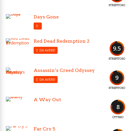
STREPITOSO
Days Gone
Red Dead Redemption 2
9.5
DA AVERE!
STREPITOSO
Assassin’s Creed Odyssey
9
DA AVERE!
STREPITOSO
A Way Out
8
OTTIMO
Far Cry 5