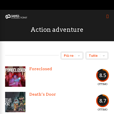
Action adventure
Foreclosed
8.5
OTTIMO
Death’s Door
8.7
OTTIMO