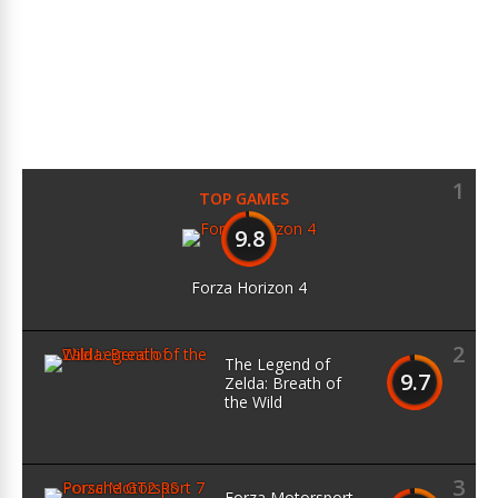
1
TOP GAMES
9.8
Forza Horizon 4
2
The Legend of
9.7
Zelda: Breath of
the Wild
3
Forza Motorsport