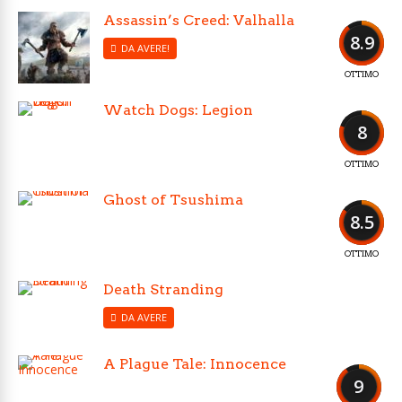
Assassin’s Creed: Valhalla
8.9
DA AVERE!
OTTIMO
Watch Dogs: Legion
8
OTTIMO
Ghost of Tsushima
8.5
OTTIMO
Death Stranding
DA AVERE
A Plague Tale: Innocence
9