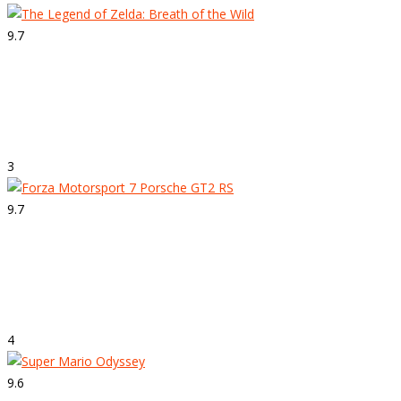
9.7
Strepitoso
The Legend of Zelda: Breath of the Wild
3
9.7
Strepitoso
Forza Motorsport 7
4
9.6