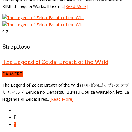
RIME di Tequila Works. Il team ...
[Read More]
9.7
Strepitoso
The Legend of Zelda: Breath of the Wild
DA AVERE!
The Legend of Zelda: Breath of the Wild (ゼルダの伝説 ブレス オブ
ザ ワイルド Zeruda no Densetsu: Buresu Obu za Wairudo?, lett. La
leggenda di Zelda: Il res...
[Read More]
1
2