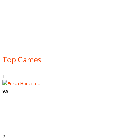
Top Games
1
9.8
Strepitoso
Forza Horizon 4
2