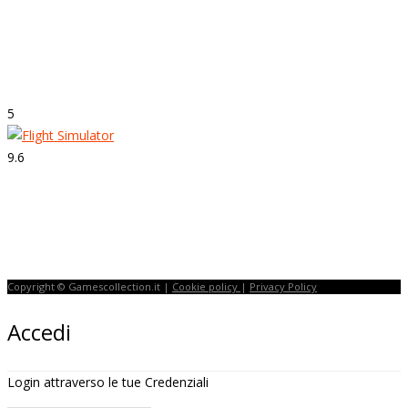
Strepitoso
Super Mario Odyssey
5
9.6
Strepitoso
Flight Simulator
Copyright © Gamescollection.it |
Cookie policy
|
Privacy Policy
Accedi
Login attraverso le tue Credenziali