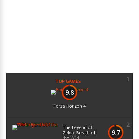
1
TOP GAMES
9.8
Forza Horizon 4
2
The Legend of
9.7
Zelda: Breath of
the Wild