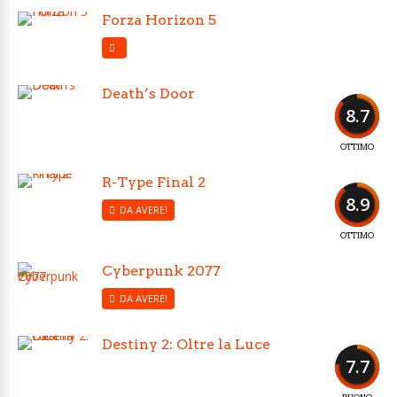
Forza Horizon 5
Death’s Door
8.7
OTTIMO
R-Type Final 2
8.9
DA AVERE!
OTTIMO
Cyberpunk 2077
DA AVERE!
Destiny 2: Oltre la Luce
7.7