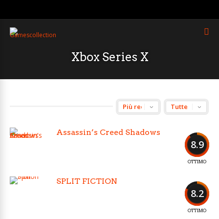
Xbox Series X
Assassin’s Creed Shadows
8.9
OTTIMO
SPLIT FICTION
8.2
OTTIMO