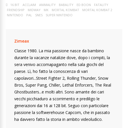
16 BIT
ACCLAIM
ANIMALITY
BABALITY
ED BOON
FATALITY
FRIENDSHIP
MIDWAY
MK
MORTAL KOMBAT
MORTAL KOMBAT 2
NINTENDO
PAL
SNES
SUPER NINTENDO
Zimeax
Classe 1980. La mia passione nasce da bambino
durante la vacanze natalizie dove, dopo i compiti, la
sera venivo accomapaganto nella sala giochi del
paese. Lì, ho fatto la conoscenza di vari
capolavori...Street Fighter 2, Rolling Thunder, Snow
Bros, Super Pang, Chiller, Lethal Enforcers, The Real
Ghostbusters...e molti altri. Sono amante dei cari
vecchi picchiaduro a scorrimento e prediligo le
generazioni dai 16 ai 128 bit. Seguo con particolare
passione la softwerehouse Capcom, che in passato
ha davvero fatto la storia in ambito videoludico.