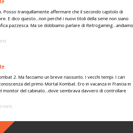
te
o. Posso tranquillamente affermare che il secondo capitolo di
e. E dico questo…non perché i nuovi titoli della serie non siano
a grafica pazzesca. Ma se dobbiamo parlare di Retrogaming…andiam
SITE
te
ombat 2. Ma facciamo un breve riassunto. I vecchi tempi. I cari
 conoscenza del primo Mortal Kombat. Ero in vacanza in Francia in
quel monitor del cabinato…dove sembrava davvero di controllare
2 VISITE