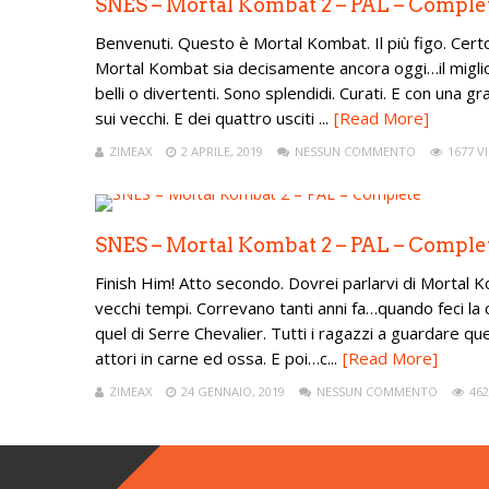
SNES – Mortal Kombat 2 – PAL – Comple
Benvenuti. Questo è Mortal Kombat. Il più figo. Cert
Mortal Kombat sia decisamente ancora oggi…il miglior
belli o divertenti. Sono splendidi. Curati. E con un
sui vecchi. E dei quattro usciti ...
[Read More]
ZIMEAX
2 APRILE, 2019
NESSUN COMMENTO
1677 VI
SNES – Mortal Kombat 2 – PAL – Comple
Finish Him! Atto secondo. Dovrei parlarvi di Mortal K
vecchi tempi. Correvano tanti anni fa…quando feci la
quel di Serre Chevalier. Tutti i ragazzi a guardare 
attori in carne ed ossa. E poi…c...
[Read More]
ZIMEAX
24 GENNAIO, 2019
NESSUN COMMENTO
462