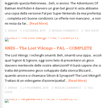
leggendo questa Retronews…beh, vi avviso. The Adventures Of
Batman And Robin è davvero un gran bel gioco! In asta abbiamo
una copia della versione Pal per Super Nintendo (la mia preferita)
…completa ed i buone condizioni. Le offerte non mancano…e non
mi resta da far...
[Read More]
ZIMEAX
9 DICEMBRE, 2019
NESSUN COMMENTO
1961 VISITE
SNES – The Lost Vikings – PAL – COMPLETE
The Lost Vikings. I vichinghi smarriti. Beh, smarriti una cippa…eccoli
qua! Signori & Signore, oggi sono lieto di presentarvi un gioco
davvero meritevole delle vostre attenzioni!!! Vi basti sapere che si
tratta del primissimo gioco sviluppato dalla storica Blizzard…
quando ancora si chiamava Silicon & Synapse!!! The Lost Vikings!!!
Trattasi di un videogame d’azione/piattaf...
[Read More]
ZIMEAX
27 NOVEMBRE, 2019
NESSUN COMMENTO
1612
VISITE