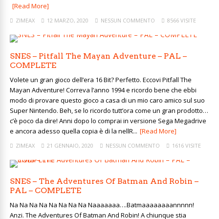
[Read More]
ZIMEAX
12 MARZO, 2020
NESSUN COMMENTO
8566 VISITE
SNES – Pitfall The Mayan Adventure – PAL –
COMPLETE
Volete un gran gioco dell’era 16 Bit? Perfetto. Eccovi Pitfall The
Mayan Adventure! Correva l’anno 1994 e ricordo bene che ebbi
modo di provare questo gioco a casa di un mio caro amico sul suo
Super Nintendo. Beh, se lo ricordo tutt’ora come un gran prodotto…
c’è poco da dire! Anni dopo lo comprai in versione Sega Megadrive
e ancora adesso quella copia è di la nellR...
[Read More]
ZIMEAX
21 GENNAIO, 2020
NESSUN COMMENTO
1616 VISITE
SNES – The Adventures Of Batman And Robin –
PAL – COMPLETE
Na Na Na Na Na Na Na Na Naaaaaaa….Batmaaaaaaaannnnn!
Anzi. The Adventures Of Batman And Robin! A chiunque stia