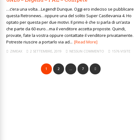
…c’era una volta…Legend! Dunque. Oggi ero indeciso se pubblicare
questa Retronews…oppure una del solito Super Castlevania 4. Ho
optato per questa per due motivi. Il primo è che si parla di un’asta
che parte da 60 euro…ma il venditore accetta proposte. Quindi,
provate, fate la vostra oppure contattate il venditore privatamente.
Potreste riuscire a portarlo via ad...
[Read More]
ZIMEAX
2 SETTEMBRE, 2019
NESSUN COMMENTO
1576 VISITE
1
2
…
7