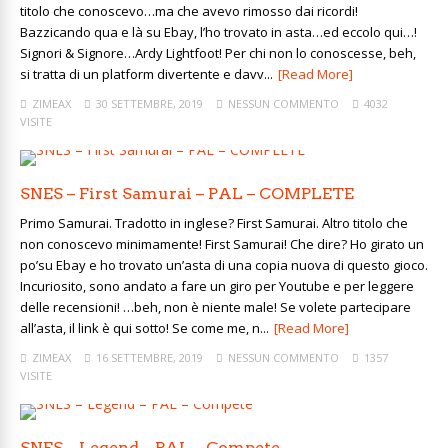
titolo che conoscevo…ma che avevo rimosso dai ricordi!
Bazzicando qua e là su Ebay, l’ho trovato in asta…ed eccolo qui…!
Signori & Signore…Ardy Lightfoot! Per chi non lo conoscesse, beh,
si tratta di un platform divertente e davv...
[Read More]
ZIMEAX
30 SETTEMBRE, 2019
NESSUN COMMENTO
4032
VISITE
SNES – First Samurai – PAL – COMPLETE
Primo Samurai. Tradotto in inglese? First Samurai. Altro titolo che
non conoscevo minimamente! First Samurai! Che dire? Ho girato un
po’su Ebay e ho trovato un’asta di una copia nuova di questo gioco.
Incuriosito, sono andato a fare un giro per Youtube e per leggere
delle recensioni! …beh, non è niente male! Se volete partecipare
all’asta, il link è qui sotto! Se come me, n...
[Read More]
ZIMEAX
16 SETTEMBRE, 2019
NESSUN COMMENTO
1357
VISITE
SNES – Legend – PAL – Compete