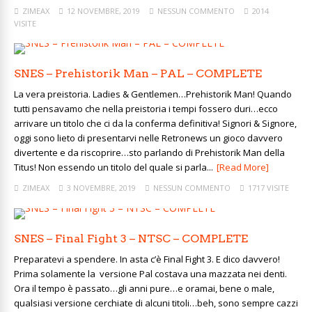
ZIMEAX
12 NOVEMBRE, 2019
NESSUN COMMENTO
2014
VISITE
SNES – Prehistorik Man – PAL – COMPLETE
La vera preistoria. Ladies & Gentlemen…Prehistorik Man! Quando
tutti pensavamo che nella preistoria i tempi fossero duri…ecco
arrivare un titolo che ci da la conferma definitiva! Signori & Signore,
oggi sono lieto di presentarvi nelle Retronews un gioco davvero
divertente e da riscoprire…sto parlando di Prehistorik Man della
Titus! Non essendo un titolo del quale si parla...
[Read More]
ZIMEAX
3 NOVEMBRE, 2019
NESSUN COMMENTO
1717 VISITE
SNES – Final Fight 3 – NTSC – COMPLETE
Preparatevi a spendere. In asta c’è Final Fight 3. E dico davvero!
Prima solamente la versione Pal costava una mazzata nei denti.
Ora il tempo è passato…gli anni pure…e oramai, bene o male,
qualsiasi versione cerchiate di alcuni titoli…beh, sono sempre cazzi