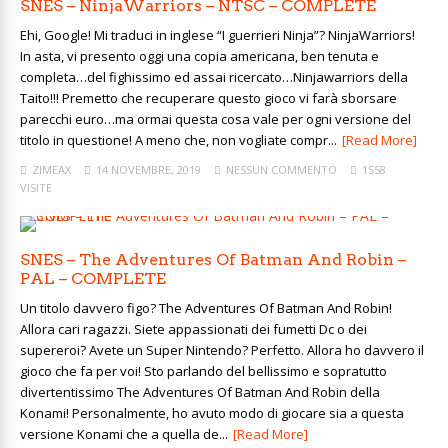
SNES – NinjaWarriors – NTSC – COMPLETE
Ehi, Google! Mi traduci in inglese “I guerrieri Ninja”? NinjaWarriors!
In asta, vi presento oggi una copia americana, ben tenuta e
completa…del fighissimo ed assai ricercato…Ninjawarriors della
Taito!!! Premetto che recuperare questo gioco vi farà sborsare
parecchi euro…ma ormai questa cosa vale per ogni versione del
titolo in questione! A meno che, non vogliate compr...
[Read More]
ZIMEAX
14 NOVEMBRE, 2019
NESSUN COMMENTO
1558
VISITE
SNES – The Adventures Of Batman And Robin –
PAL – COMPLETE
Un titolo davvero figo? The Adventures Of Batman And Robin!
Allora cari ragazzi. Siete appassionati dei fumetti Dc o dei
supereroi? Avete un Super Nintendo? Perfetto. Allora ho davvero il
gioco che fa per voi! Sto parlando del bellissimo e sopratutto
divertentissimo The Adventures Of Batman And Robin della
Konami! Personalmente, ho avuto modo di giocare sia a questa
versione Konami che a quella de...
[Read More]