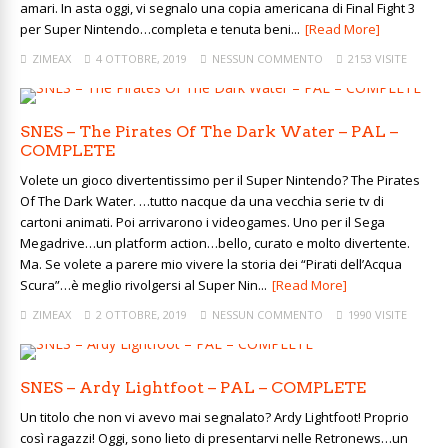
amari. In asta oggi, vi segnalo una copia americana di Final Fight 3
per Super Nintendo…completa e tenuta beni...
[Read More]
ZIMEAX
4 OTTOBRE, 2019
NESSUN COMMENTO
2153 VISITE
SNES – The Pirates Of The Dark Water – PAL –
COMPLETE
Volete un gioco divertentissimo per il Super Nintendo? The Pirates
Of The Dark Water. …tutto nacque da una vecchia serie tv di
cartoni animati. Poi arrivarono i videogames. Uno per il Sega
Megadrive…un platform action…bello, curato e molto divertente.
Ma. Se volete a parere mio vivere la storia dei “Pirati dell’Acqua
Scura”…è meglio rivolgersi al Super Nin...
[Read More]
ZIMEAX
2 OTTOBRE, 2019
NESSUN COMMENTO
1990 VISITE
SNES – Ardy Lightfoot – PAL – COMPLETE
Un titolo che non vi avevo mai segnalato? Ardy Lightfoot! Proprio
così ragazzi! Oggi, sono lieto di presentarvi nelle Retronews…un