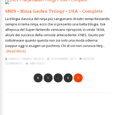
SNES – Ninja Gaiden Trilogy – USA – Complete
La trilogia classica del ninja più sanguinario di tutti i tempi Restando
sempre in tema ninja, ecco che vi presento una bella trilogia. Già
all’epoca del Super Nintendo venivano riproposti, in veste 16 bit,
alcuni dei successi della console antecedente: il NES. Giusto per
sottolineare quanto questa non sia solo una moda odierna
(seppur oggi si esageri un pochino). Chi di voi non conosce Ninj...
[Read More]
ISMAELE "ISMA92" MOSCA
13 DICEMBRE, 2017
NESSUN
COMMENTO
2480 VISITE
1
…
6
7