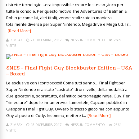
ristrette tecnologie…era impossibile creare lo stesso gioco per
tutte le console. Per questo motivo The Adventures Of Batman &
Robin (e come lui, altri titoli), venne realizzato in maniera
totalmente diversa per Super Nintendo, Megadrive e Mega Cd. Tr...
[Read More]
ZIMEAX
21 DICEMBRE, 2017
NESSUN COMMENTO
2609
VISITE
SNES – Final Fight Guy Blockbuster Edition – USA
– Boxed
Le esclusive con i controcxxxi! Come tutti sanno… Final Fight per
Super Nintendo era stato “castrato” di un livello, della modalità a
due giocatori e, soprattutto, del mitico personaggio ninja, Guy. Per
“rimediare” dopo le innumerevoli lamentele, Capcom pubblicò in
Giappone Final Fight Guy. Ovvero lo stesso gioco ma con appunto
Guy al posto di Cody. Insomma, mettere t...
[Read More]
ZIMEAX
18 DICEMBRE, 2017
NESSUN COMMENTO
2864
VISITE