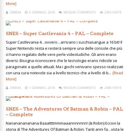
More]
ZIMEAX
3 GENNAIO, 2018
NESSUN COMMENTO
2505 VISITE
SNES – Super Castlevania 4 – PAL – Complete
Super Castlevania 4…ovvero…arrivano i succhiasangue a 16 bit! Il
Super Nintendo resta e resterà sempre una delle console che più
ci hanno regalato delle vere perle videoludiche. Gli anni erano
diversi. Bisogna riconoscere che le tecnologie erano ridicole se
paragonate a quelle attuali. Ma i giochi venivano spesso realizzati
con una cura notevole sia a livello tecnico che a livello di b...
[Read
More]
ZIMEAX
1 GENNAIO, 2018
NESSUN COMMENTO
2388 VISITE
SNES – The Adventures Of Batman & Robin – PAL
– Complete
Nanananananana Baaattttmmmaaannnnnnn! (& Robin) Eccovi la
storia di The Adventures Of Batman & Robin. Tanti anni fa…vista le