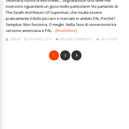
settimana nuova di Retronews…segnalandovi una delle mie
inserzioni riguardanti un gioco molto particolare! Sto parlando di
The Death And Return Of Superman, che risulta essere
praticamente il titolo più raro e ricercato in ambito PAL. Perchè?
Semplice. Non funziona. O meglio. Nella fase di conversione tra
versione americana e PAL...
[Read More]
ZIMEAX
16 APRILE, 2018
NESSUN COMMENTO
2411 VISITE
1
2