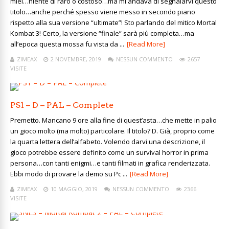
miei…niente di raro o costoso…ma mi andava di segnalarvi questo
titolo…anche perché spesso viene messo in secondo piano
rispetto alla sua versione “ultimate”! Sto parlando del mitico Mortal
Kombat 3! Certo, la versione “finale” sarà più completa…ma
all’epoca questa mossa fu vista da ...
[Read More]
ZIMEAX
2 NOVEMBRE, 2019
NESSUN COMMENTO
2657
VISITE
PS1 – D – PAL – Complete
Premetto. Mancano 9 ore alla fine di quest’asta…che mette in palio
un gioco molto (ma molto) particolare. Il titolo? D. Già, proprio come
la quarta lettera dell’alfabeto. Volendo darvi una descrizione, il
gioco potrebbe essere definito come un survival horror in prima
persona…con tanti enigmi…e tanti filmati in grafica renderizzata.
Ebbi modo di provare la demo su Pc ...
[Read More]
ZIMEAX
10 MAGGIO, 2019
NESSUN COMMENTO
2366
VISITE