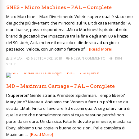
SNES – Micro Machines – PAL – Complete
Micro Macchine = Maxi Divertimento Volete sapere qual è stato uno
dei giochi più divertenti che mi ricordi sul 16 Bit di casa Nintendo? A
mani basse, posso rispondervi…Micro Machines! Ispirato al noto
brand di giocattoli che impazzava tra la fine degli anni 80 e l’inizio
del 90…beh, Acclaim fece il miracolo e diede vita ad un gioco
pazzesco. Veloce, con un’ottimo fattore sf...
[Read More]
ZIMEAX
6 SETTEMBRE, 2018
NESSUN COMMENTO
1984
VISITE
MD – Maximum Carnage – PAL – Complete
I Supereroi? Gente strana. Prendete Spiderman. Tempo libero?
Mary Jane? Naaaaa. Andiamo con Venom a fare un po’di risse da
strada…Mah. Finito di lavorare. Ed eccomi qua. A segnalarvi una di
quelle aste che normalmente non si caga nessuno perché non
parte da un euro. Un classico. Fatte le dovute premesse, in asta su
Ebay, abbiamo una copia in buone condizioni, Pal e completa di
Maximum ...
[Read More]