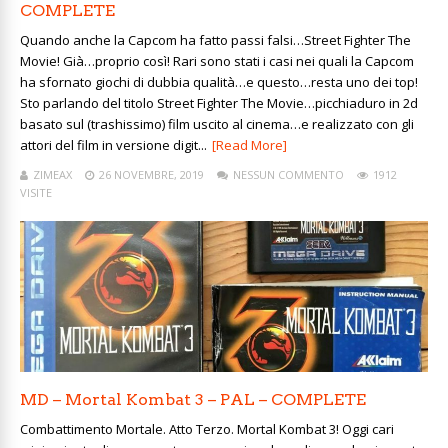
COMPLETE
Quando anche la Capcom ha fatto passi falsi…Street Fighter The
Movie! Già…proprio così! Rari sono stati i casi nei quali la Capcom
ha sfornato giochi di dubbia qualità…e questo…resta uno dei top!
Sto parlando del titolo Street Fighter The Movie…picchiaduro in 2d
basato sul (trashissimo) film uscito al cinema…e realizzato con gli
attori del film in versione digit...
[Read More]
ZIMEAX
26 NOVEMBRE, 2019
NESSUN COMMENTO
1912
VISITE
MD – Mortal Kombat 3 – PAL – COMPLETE
Combattimento Mortale. Atto Terzo. Mortal Kombat 3! Oggi cari