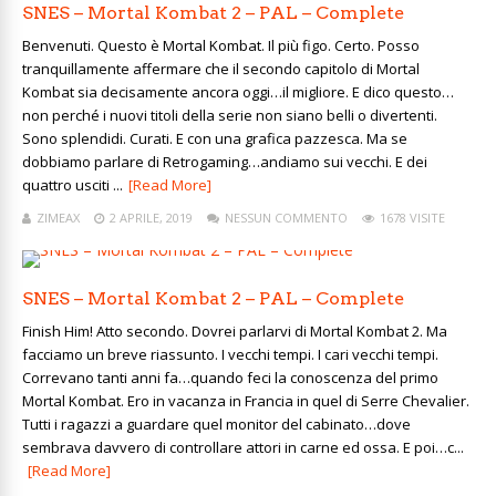
SNES – Mortal Kombat 2 – PAL – Complete
Benvenuti. Questo è Mortal Kombat. Il più figo. Certo. Posso
tranquillamente affermare che il secondo capitolo di Mortal
Kombat sia decisamente ancora oggi…il migliore. E dico questo…
non perché i nuovi titoli della serie non siano belli o divertenti.
Sono splendidi. Curati. E con una grafica pazzesca. Ma se
dobbiamo parlare di Retrogaming…andiamo sui vecchi. E dei
quattro usciti ...
[Read More]
ZIMEAX
2 APRILE, 2019
NESSUN COMMENTO
1678 VISITE
SNES – Mortal Kombat 2 – PAL – Complete
Finish Him! Atto secondo. Dovrei parlarvi di Mortal Kombat 2. Ma
facciamo un breve riassunto. I vecchi tempi. I cari vecchi tempi.
Correvano tanti anni fa…quando feci la conoscenza del primo
Mortal Kombat. Ero in vacanza in Francia in quel di Serre Chevalier.
Tutti i ragazzi a guardare quel monitor del cabinato…dove
sembrava davvero di controllare attori in carne ed ossa. E poi…c...
[Read More]