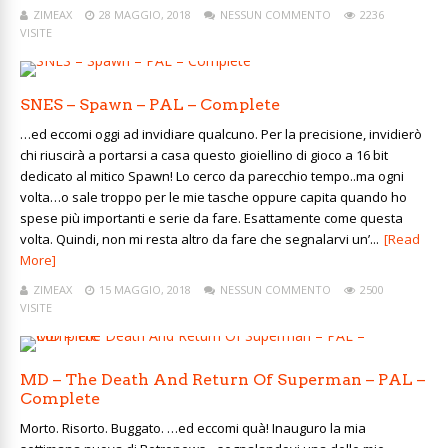
ZIMEAX
28 MAGGIO, 2018
NESSUN COMMENTO
2236
VISITE
SNES – Spawn – PAL – Complete
…ed eccomi oggi ad invidiare qualcuno. Per la precisione, invidierò
chi riuscirà a portarsi a casa questo gioiellino di gioco a 16 bit
dedicato al mitico Spawn! Lo cerco da parecchio tempo..ma ogni
volta…o sale troppo per le mie tasche oppure capita quando ho
spese più importanti e serie da fare. Esattamente come questa
volta. Quindi, non mi resta altro da fare che segnalarvi un’...
[Read
More]
ZIMEAX
15 MAGGIO, 2018
NESSUN COMMENTO
2500
VISITE
MD – The Death And Return Of Superman – PAL –
Complete
Morto. Risorto. Buggato. …ed eccomi quà! Inauguro la mia