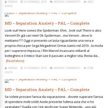
ZIMEAX
24 GENNAIO, 2019
NESSUN COMMENTO
4625
VISITE
MD – Separation Anxiety – PAL – Complete
Look out! Here comes the Spiderman. Ehm…look out! There is also
Venom! Eh già cari miei! Ok Spiderman…ma Venom…dove lo
mettiamo??? Oggi vi presento un’asta riguardante una vera e
propria chicca per Sega Megadrive! Ormai siamo nel 2019…la moda
per i supereroi impazza, i film Marvel incassano miliardi al
botteghino e il mitico Stan Lee è passato a miglior vita. Resta da...
[Read More]
ZIMEAX
10 GENNAIO, 2019
NESSUN COMMENTO
2708
VISITE
MD – Separation Anxiety – PAL – Complete
Se volete provare l’ansia da separazione…dovete superare l’ansia
di spendere molti soldi! Avete presente l’ultima asta che vi ho
segnalato? Quella con i tre giochi per Super Nintendo…uno più