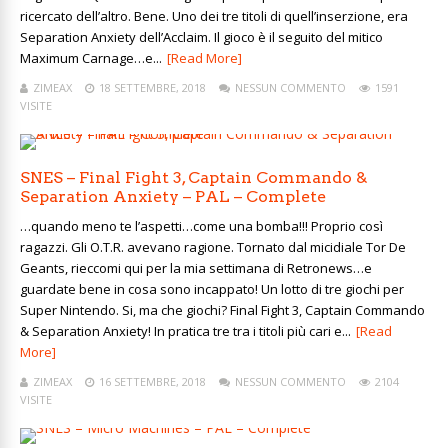
ricercato dell’altro. Bene. Uno dei tre titoli di quell’inserzione, era
Separation Anxiety dell’Acclaim. Il gioco è il seguito del mitico
Maximum Carnage…e...
[Read More]
ZIMEAX
18 SETTEMBRE, 2018
NESSUN COMMENTO
1591
VISITE
SNES – Final Fight 3, Captain Commando &
Separation Anxiety – PAL – Complete
…quando meno te l’aspetti…come una bomba!!! Proprio così
ragazzi. Gli O.T.R. avevano ragione. Tornato dal micidiale Tor De
Geants, rieccomi qui per la mia settimana di Retronews…e
guardate bene in cosa sono incappato! Un lotto di tre giochi per
Super Nintendo. Si, ma che giochi? Final Fight 3, Captain Commando
& Separation Anxiety! In pratica tre tra i titoli più cari e...
[Read
More]
ZIMEAX
16 SETTEMBRE, 2018
NESSUN COMMENTO
2104
VISITE