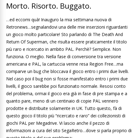
Morto. Risorto. Buggato.
…ed eccomi quà! Inauguro la mia settimana nuova di
Retronews…segnalandovi una delle mie inserzioni riguardanti
un gioco molto particolare! Sto parlando di The Death And
Return Of Superman, che risulta essere praticamente il titolo
più raro e ricercato in ambito PAL. Perchè? Semplice. Non
funziona. O meglio. Nella fase di conversione tra versione
americana e PAL, la cartuccia venne resa Region Free…ma
comparve un bug che bloccava il gioco entro i primi due livelli.
Nel caso poi il bug non si fosse manifestato entro i primi due
livelli, il gioco sarebbe poi funzionato normale. Resosi conto
del problema, ormai il gioco era già in fase di pre stampa e a
quanto pare, meno di un centinaio di copie PAL vennero
prodotte e distribuite solamente in UK. Tutto questo, fà di
questo gioco il titolo più “ricercato e raro” dei collezionisti di
giochi PAL per Megadrive. Vi lascio anche il pezzo di
informazioni a cura del sito SegaRetro…dove si parla proprio di
questo titolo e del suo problema: