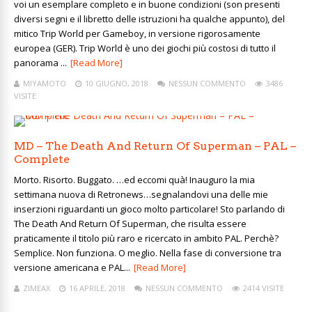
voi un esemplare completo e in buone condizioni (son presenti
diversi segni e il libretto delle istruzioni ha qualche appunto), del
mitico Trip World per Gameboy, in versione rigorosamente
europea (GER). Trip World è uno dei giochi più costosi di tutto il
panorama ...
[Read More]
MIYAMOTO
10 GIUGNO, 2018
NESSUN COMMENTO
3486
VISITE
MD – The Death And Return Of Superman – PAL –
Complete
Morto. Risorto. Buggato. …ed eccomi quà! Inauguro la mia
settimana nuova di Retronews…segnalandovi una delle mie
inserzioni riguardanti un gioco molto particolare! Sto parlando di
The Death And Return Of Superman, che risulta essere
praticamente il titolo più raro e ricercato in ambito PAL. Perchè?
Semplice. Non funziona. O meglio. Nella fase di conversione tra
versione americana e PAL...
[Read More]
ZIMEAX
16 APRILE, 2018
NESSUN COMMENTO
2414 VISITE