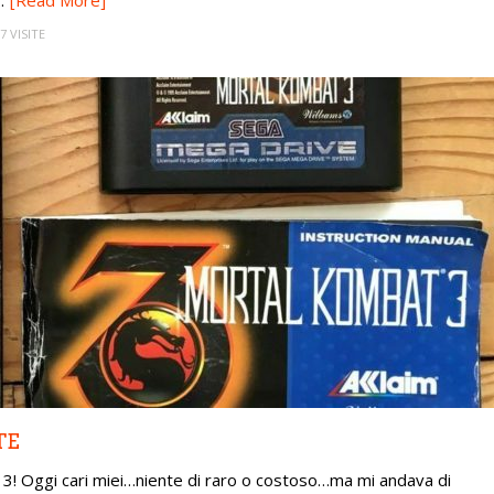
.
[Read More]
7 VISITE
TE
! Oggi cari miei…niente di raro o costoso…ma mi andava di