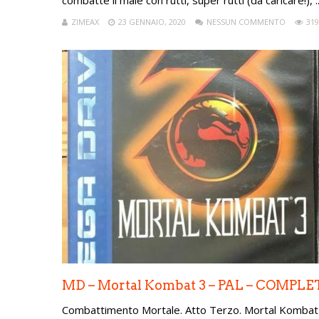
combatte il male con rutti, super rutti (da caricare!), ..
ZIMEAX
23 GENNAIO, 2020
NESSUN COMMENTO
319
MD – Mortal Kombat 3 – PAL – COMPLE
Combattimento Mortale. Atto Terzo. Mortal Kombat 3