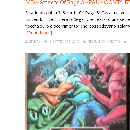
MD – Streets Of Rage 3 – PAL – COMPLE
Strade di rabbia 3. Streets Of Rage 3! C’era una volt
Nintendo. E poi…c’era la Sega…che realizzò una seri
“picchaiduro a scorrimento” che possedevano solamen
[Read More]
ZIMEAX
19 SETTEMBRE, 2019
NESSUN COMMENTO
1