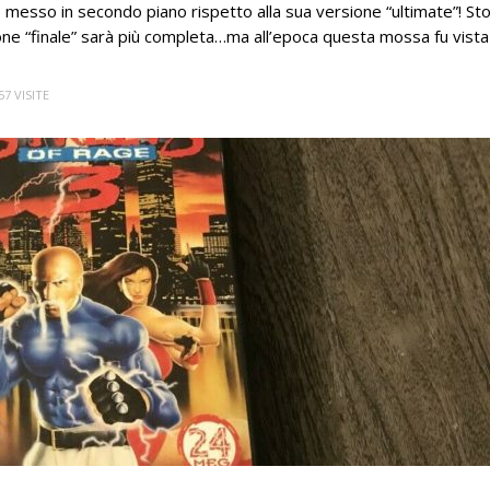
messo in secondo piano rispetto alla sua versione “ultimate”! St
one “finale” sarà più completa…ma all’epoca questa mossa fu vista
57 VISITE