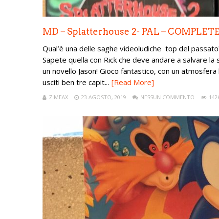
MD – Splatterhouse 2- PAL – COMPLET
Qual’è una delle saghe videoludiche top del passat
Sapete quella con Rick che deve andare a salvare la
un novello Jason! Gioco fantastico, con un atmosfer
usciti ben tre capit...
[Read More]
ZIMEAX
23 AGOSTO, 2019
NESSUN COMMENTO
142