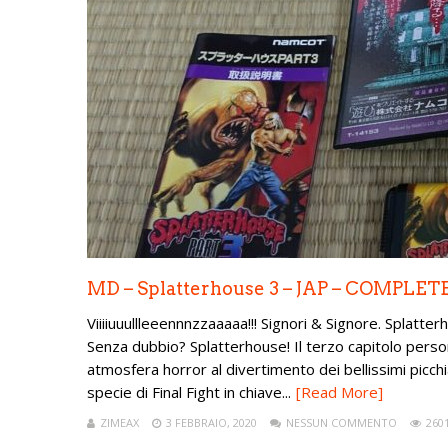
MD – Splatterhouse 3 – JAP – COMPLET
Viiiiuuullleeennnzzaaaaa!!! Signori & Signore. Splatte
Senza dubbio? Splatterhouse! Il terzo capitolo perso
atmosfera horror al divertimento dei bellissimi picch
specie di Final Fight in chiave...
[Read More]
ZIMEAX
3 FEBBRAIO, 2020
NESSUN COMMENTO
2601