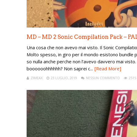
MD – MD 2 Sonic Compilation Pack – PA
Una cosa che non avevo mai visto. Il Sonic Compilat
Molto spesso, in giro per il mondo esistono bundle part
so nulla anche perche non l’avevo davvero mai visto.
boooooohhhhhh? Non saprei c...
[Read More]
ZIMEAX
23 LUGLIO, 2019
NESSUN COMMENTO
2515 