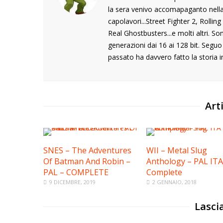
la sera venivo accomapaganto nella s
capolavori...Street Fighter 2, Rolli
Real Ghostbusters...e molti altri. S
generazioni dai 16 ai 128 bit. Segu
passato ha davvero fatto la storia i
Arti
SNES – The Adventures
WII – Metal Slug
Of Batman And Robin –
Anthology – PAL ITA
PAL – COMPLETE
Complete
9 DICEMBRE, 2019
2 GENNAIO, 2018
Lasci