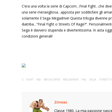
C’era una volta la serie di Capcom…Final Fight…che dive
una serie meravigliosa…apposta per soddisfare gli ama
solamente il Sega Megadrive! Questa trilogia divenne pr
diatriba…”Final Fight o Streets Of Rage?”. Personalmen
Sega è davvero stupenda e divertentissima. In asta oggi
condizioni generali!
16 BIT
MD
MEGA DRIVE
MEGADRIVE
PAL
SEGA
STREETS 
Zimeax
Classe 1980. La mia passione nasce