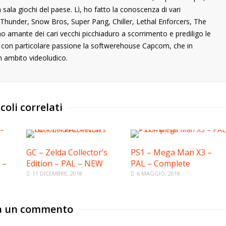
ala giochi del paese. Lì, ho fatto la conoscenza di vari
ng Thunder, Snow Bros, Super Pang, Chiller, Lethal Enforcers, The
ono amante dei cari vecchi picchiaduro a scorrimento e prediligo le
o con particolare passione la softwerehouse Capcom, che in
n ambito videoludico.
coli correlati
GC – Zelda Collector’s
PS1 – Mega Man X3 –
 –
Edition – PAL – NEW
PAL – Complete
11 DICEMBRE, 2018
6 MAGGIO, 2018
a un commento