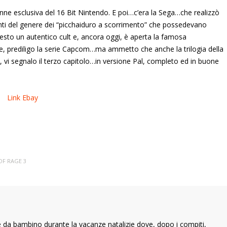
nne esclusiva del 16 Bit Nintendo. E poi…c’era la Sega…che realizzò
nti del genere dei “picchaiduro a scorrimento” che possedevano
esto un autentico cult e, ancora oggi, è aperta la famosa
te, prediligo la serie Capcom…ma ammetto che anche la trilogia della
, vi segnalo il terzo capitolo…in versione Pal, completo ed in buone
Link Ebay
OF RAGE 3
 da bambino durante la vacanze natalizie dove, dopo i compiti,