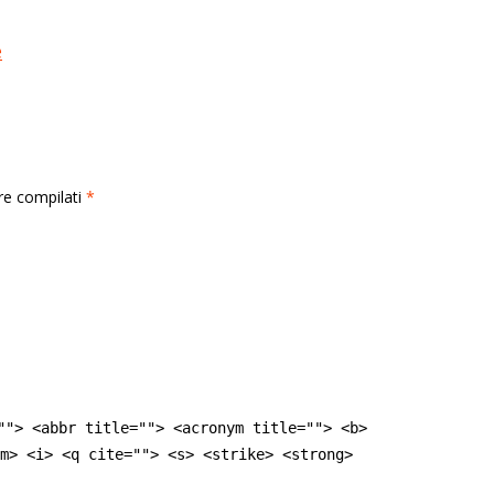
e
rre compilati
*
""> <abbr title=""> <acronym title=""> <b>
m> <i> <q cite=""> <s> <strike> <strong>