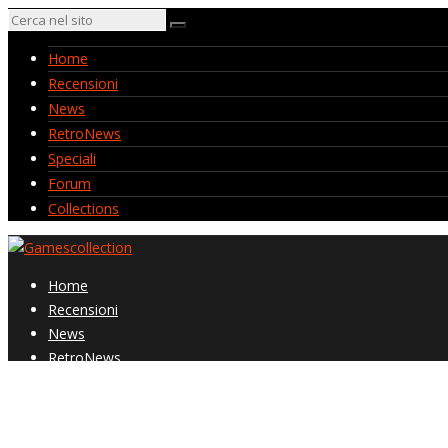
Home
Recensioni
News
RetroNews
Speciali
Forum
Collections
Home
Recensioni
News
RetroNews
Speciali
Forum
Collections