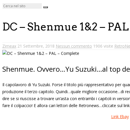
DC – Shenmue 1&2 – PAL
Zimeax
21 Settembre, 2018
Nessun commento
1906 visite
RetroN
Shenmue. Ovvero…Yu Suzuki…al top del
Il capolavoro di Yu Suzuki. Forse il titolo più rappresentativo per 
produzione il terzo capitolo. Quindi…quale migliore occasione…di rec
dire se si riuscisse a trovare un’asta con entrambi i capitoli in ver
fare il colpaccio! E allora cari lettori delle Retronews…cliccate sul link
Link Ebay