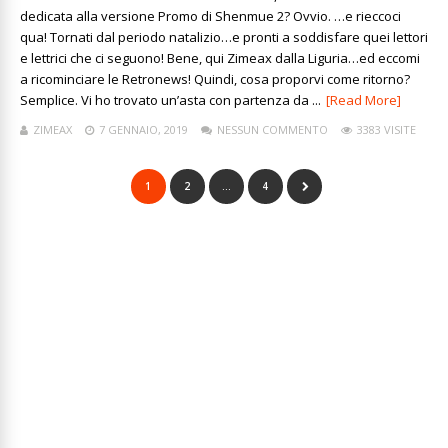
dedicata alla versione Promo di Shenmue 2? Ovvio. …e rieccoci
qua! Tornati dal periodo natalizio…e pronti a soddisfare quei lettori
e lettrici che ci seguono! Bene, qui Zimeax dalla Liguria…ed eccomi
a ricominciare le Retronews! Quindi, cosa proporvi come ritorno?
Semplice. Vi ho trovato un’asta con partenza da ...
[Read More]
ZIMEAX
7 GENNAIO, 2019
NESSUN COMMENTO
3383 VISITE
1
2
…
4