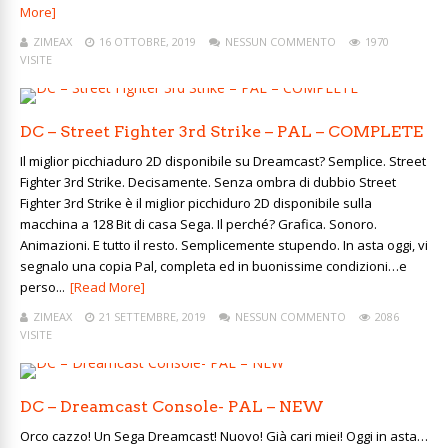
More]
ZIMEAX
16 OTTOBRE, 2019
NESSUN COMMENTO
1970
VISITE
DC – Street Fighter 3rd Strike – PAL – COMPLETE
Il miglior picchiaduro 2D disponibile su Dreamcast? Semplice. Street
Fighter 3rd Strike. Decisamente. Senza ombra di dubbio Street
Fighter 3rd Strike è il miglior picchiduro 2D disponibile sulla
macchina a 128 Bit di casa Sega. Il perché? Grafica. Sonoro.
Animazioni. E tutto il resto. Semplicemente stupendo. In asta oggi, vi
segnalo una copia Pal, completa ed in buonissime condizioni…e
perso...
[Read More]
ZIMEAX
21 SETTEMBRE, 2019
NESSUN COMMENTO
2086
VISITE
DC – Dreamcast Console- PAL – NEW
Orco cazzo! Un Sega Dreamcast! Nuovo! Già cari miei! Oggi in asta…