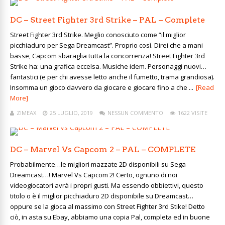
DC – Street Fighter 3rd Strike – PAL – Complete
Street Fighter 3rd Strike. Meglio conosciuto come “il miglior
picchiaduro per Sega Dreamcast”. Proprio così. Direi che a mani
basse, Capcom sbaraglia tutta la concorrenza! Street Fighter 3rd
Strike ha: una grafica eccelsa. Musiche idem. Personaggi nuovi…
fantastici (e per chi avesse letto anche il fumetto, trama grandiosa).
Insomma un gioco davvero da giocare e giocare fino a che ...
[Read
More]
ZIMEAX
25 LUGLIO, 2019
NESSUN COMMENTO
1622 VISITE
DC – Marvel Vs Capcom 2 – PAL – COMPLETE
Probabilmente…le migliori mazzate 2D disponibili su Sega
Dreamcast…! Marvel Vs Capcom 2! Certo, ognuno di noi
videogiocatori avrà i propri gusti. Ma essendo obbiettivi, questo
titolo o è il miglior picchiaduro 2D disponibile su Dreamcast…
oppure se la gioca al massimo con Street Fighter 3rd Stike! Detto
ciò, in asta su Ebay, abbiamo una copia Pal, completa ed in buone