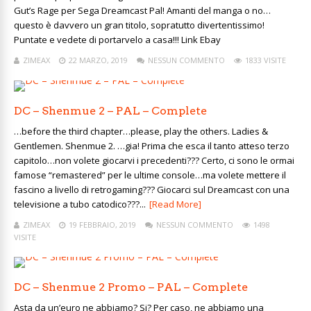
Gut’s Rage per Sega Dreamcast Pal! Amanti del manga o no…
questo è davvero un gran titolo, sopratutto divertentissimo!
Puntate e vedete di portarvelo a casa!!! Link Ebay
ZIMEAX
22 MARZO, 2019
NESSUN COMMENTO
1833 VISITE
DC – Shenmue 2 – PAL – Complete
…before the third chapter…please, play the others. Ladies &
Gentlemen. Shenmue 2. …gia! Prima che esca il tanto atteso terzo
capitolo…non volete giocarvi i precedenti??? Certo, ci sono le ormai
famose “remastered” per le ultime console…ma volete mettere il
fascino a livello di retrogaming??? Giocarci sul Dreamcast con una
televisione a tubo catodico???...
[Read More]
ZIMEAX
19 FEBBRAIO, 2019
NESSUN COMMENTO
1498
VISITE
DC – Shenmue 2 Promo – PAL – Complete
Asta da un’euro ne abbiamo? Si? Per caso, ne abbiamo una