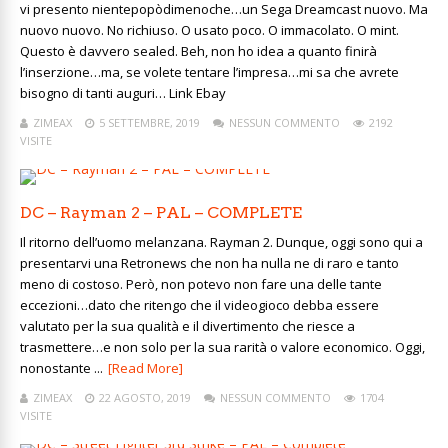
vi presento nientepopòdimenoche…un Sega Dreamcast nuovo. Ma
nuovo nuovo. No richiuso. O usato poco. O immacolato. O mint.
Questo è davvero sealed. Beh, non ho idea a quanto finirà
l’inserzione…ma, se volete tentare l’impresa…mi sa che avrete
bisogno di tanti auguri… Link Ebay
ZIMEAX
5 SETTEMBRE, 2019
NESSUN COMMENTO
2192
VISITE
DC – Rayman 2 – PAL – COMPLETE
Il ritorno dell’uomo melanzana. Rayman 2. Dunque, oggi sono qui a
presentarvi una Retronews che non ha nulla ne di raro e tanto
meno di costoso. Però, non potevo non fare una delle tante
eccezioni…dato che ritengo che il videogioco debba essere
valutato per la sua qualità e il divertimento che riesce a
trasmettere…e non solo per la sua rarità o valore economico. Oggi,
nonostante ...
[Read More]
ZIMEAX
22 AGOSTO, 2019
NESSUN COMMENTO
1704
VISITE