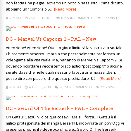
non faccia una piega! Facciamo un piccolo riassunto. Prima di tutto,
abbiamo un “Compralo S...
[Read More]
ZIMEAX
26 APRILE, 2019
NESSUN COMMENTO
1832 VISITE
DC – Marvel Vs Capcom 2 – PAL – New
Attenzione! Attenzione! Questo gioco limiterà la vostra vita sociale.
Chiaramente scherzo…mai sia che personalmente preferisca un
videogame alla vita reale. Ma, parlando di Marvel Vs Capcom 2…e
dovendo ricordare i vecchi tempi scolastici “post compiti” o alcune
serate classiche nelle quali nessuno faceva una mazza…beh,
posso dire con piacere che questo picchiaduro l&#...
[Read More]
ZIMEAX
4 APRILE, 2019
NESSUN COMMENTO
2237 VISITE
DC – Sword Of The Berserk – PAL – Complete
Oh Gatsu! Gatsu. Vi dice qualcosa??? Ma si…forza…! Gatsu è il
mitico protagonista del manga Berserk! E indovinate un po’? Oggi vi
presento proprio il videogioco ufficiale…Sword Of The Berserk