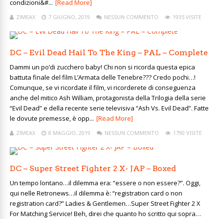
condizioni&#...
[Read More]
ZIMEAX
7 GIUGNO, 2019
NESSUN COMMENTO
1935 VISITE
DC – Evil Dead Hail To The King – PAL – Complete
Dammi un po’di zucchero baby! Chi non si ricorda questa epica
battuta finale del film L’Armata delle Tenebre??? Credo pochi…!
Comunque, se vi ricordate il film, vi ricorderete di conseguenza
anche del mitico Ash William, protagonista della Trilogia della serie
“Evil Dead” e della recente serie televisiva “Ash Vs. Evil Dead”. Fatte
le dovute premesse, è opp...
[Read More]
ZIMEAX
8 MAGGIO, 2019
NESSUN COMMENTO
1790 VISITE
DC – Super Street Fighter 2 X- JAP – Boxed
Un tempo lontano…il dilemma era: “essere o non essere?”. Oggi,
qui nelle Retronews…il dilemma è: “registration card o non
registration card?” Ladies & Gentlemen…Super Street Fighter 2 X
For Matching Service! Beh, direi che quanto ho scritto qui sopra…