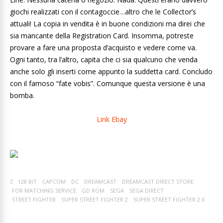
giochi realizzati con il contagoccie…altro che le Collector’s
attuali! La copia in vendita è in buone condizioni ma direi che
sia mancante della Registration Card. Insomma, potreste
provare a fare una proposta d’acquisto e vedere come va.
Ogni tanto, tra l’altro, capita che ci sia qualcuno che venda
anche solo gli inserti come appunto la suddetta card. Concludo
con il famoso “fate vobis”. Comunque questa versione è una
bomba.
Link Ebay
128 BIT
CAPCOM
DC
DREAMCAST
DREAMCAST DIRECT STORE
FOR MATCHING SERVICE
GD ROM
SEGA
SEGA DIRECT
STREET FIGHTER
SUPER STREET FIGHTER 2
SUPER STREET FIGHTER 2 X