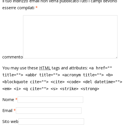
Il tuo indirizzo email non verrà pubblicatoTutti i campi devono
esserre compilati
*
commento
You may use these
HTML
tags and attributes:
<a href=""
title=""> <abbr title=""> <acronym title=""> <b>
<blockquote cite=""> <cite> <code> <del datetime="">
<em> <i> <q cite=""> <s> <strike> <strong>
Nome
*
Email
*
Sito web