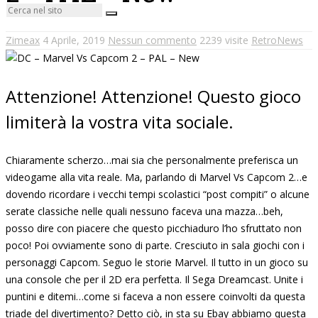
Zimeax
4 Aprile, 2019
Nessun commento
2239 visite
RetroNews
Attenzione! Attenzione! Questo gioco
limiterà la vostra vita sociale.
Chiaramente scherzo…mai sia che personalmente preferisca un
videogame alla vita reale. Ma, parlando di Marvel Vs Capcom 2…e
dovendo ricordare i vecchi tempi scolastici “post compiti” o alcune
serate classiche nelle quali nessuno faceva una mazza…beh,
posso dire con piacere che questo picchiaduro l’ho sfruttato non
poco! Poi ovviamente sono di parte. Cresciuto in sala giochi con i
personaggi Capcom. Seguo le storie Marvel. Il tutto in un gioco su
una console che per il 2D era perfetta. Il Sega Dreamcast. Unite i
puntini e ditemi…come si faceva a non essere coinvolti da questa
triade del divertimento? Detto ciò, in sta su Ebay abbiamo questa