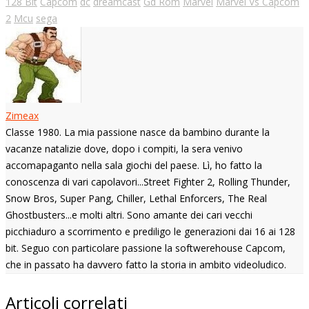
128 Bit
Capcom
dc
dreamcast
Gd Rom
Marvel
Marvel Vs Capcom
2
Mcu
sega
Zimeax
Classe 1980. La mia passione nasce da bambino durante la
vacanze natalizie dove, dopo i compiti, la sera venivo
accomapaganto nella sala giochi del paese. Lì, ho fatto la
conoscenza di vari capolavori...Street Fighter 2, Rolling Thunder,
Snow Bros, Super Pang, Chiller, Lethal Enforcers, The Real
Ghostbusters...e molti altri. Sono amante dei cari vecchi
picchiaduro a scorrimento e prediligo le generazioni dai 16 ai 128
bit. Seguo con particolare passione la softwerehouse Capcom,
che in passato ha davvero fatto la storia in ambito videoludico.
Articoli correlati