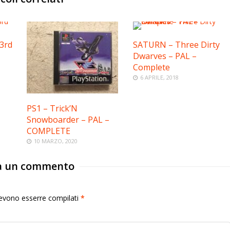
 3rd
SATURN – Three Dirty
Dwarves – PAL –
Complete
6 APRILE, 2018
PS1 – Trick’N
Snowboarder – PAL –
COMPLETE
10 MARZO, 2020
a un commento
 devono esserre compilati
*