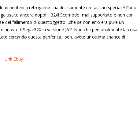
ivello di periferica retrogame…ha decisamente un fascino speciale! Parlo
Sega uscito ancora dopo! Il 32X! Scomodo, mal supportato e non con
use del fallimento di quest’oggetto…che se non erro era pure un
re nuovo di Sega 32X in versione JAP. Non che personalmente la cos
 state cercando questa periferica…beh, avete un’ottima chance di
Link Ebay