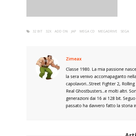
32 BIT
32X
ADD ON
JAP
MEGA CD
MEGADRIVE
SEGA
Zimeax
Classe 1980. La mia passione nasce
la sera venivo accomapaganto nella s
capolavori...Street Fighter 2, Rolli
Real Ghostbusters...e molti altri. S
generazioni dai 16 ai 128 bit. Segu
passato ha davvero fatto la storia i
Arti