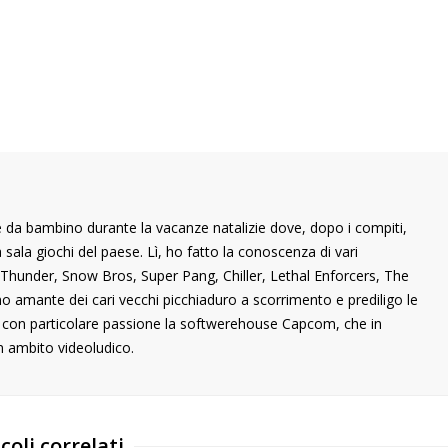
 da bambino durante la vacanze natalizie dove, dopo i compiti,
ala giochi del paese. Lì, ho fatto la conoscenza di vari
ng Thunder, Snow Bros, Super Pang, Chiller, Lethal Enforcers, The
ono amante dei cari vecchi picchiaduro a scorrimento e prediligo le
o con particolare passione la softwerehouse Capcom, che in
n ambito videoludico.
coli correlati