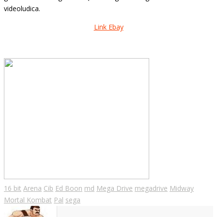
videoludica.
Link Ebay
16 bit
Arena
Cib
Ed Boon
md
Mega Drive
megadrive
Midway
Mortal Kombat
Pal
sega