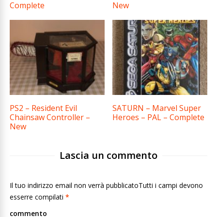
Complete
New
PS2 – Resident Evil
SATURN – Marvel Super
Chainsaw Controller –
Heroes – PAL – Complete
New
Lascia un commento
Il tuo indirizzo email non verrà pubblicatoTutti i campi devono
esserre compilati
*
commento