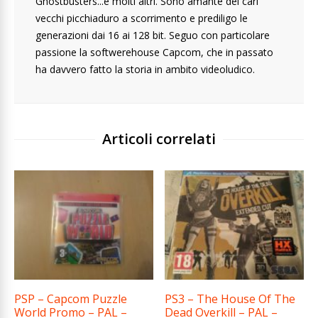
Ghostbusters...e molti altri. Sono amante dei cari
vecchi picchiaduro a scorrimento e prediligo le
generazioni dai 16 ai 128 bit. Seguo con particolare
passione la softwerehouse Capcom, che in passato
ha davvero fatto la storia in ambito videoludico.
Articoli correlati
PSP – Capcom Puzzle
PS3 – The House Of The
World Promo – PAL –
Dead Overkill – PAL –