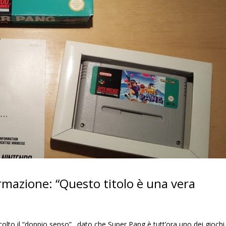
ermazione: “Questo titolo è una vera
 colto il “doppio senso”…dato che Super Pang è tutt’ora uno dei giochi