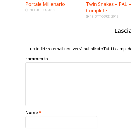
Portale Millenario
Twin Snakes – PAL –
Complete
30 LUGLIO, 2018
19 OTTOBRE, 2018
Lasci
Il tuo indirizzo email non verrà pubblicatoTutti i campi
commento
Nome
*