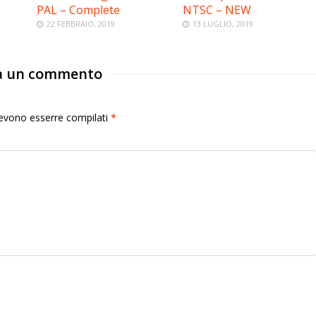
PAL – Complete
NTSC – NEW
22 FEBBRAIO, 2019
13 LUGLIO, 2019
a un commento
 devono esserre compilati
*