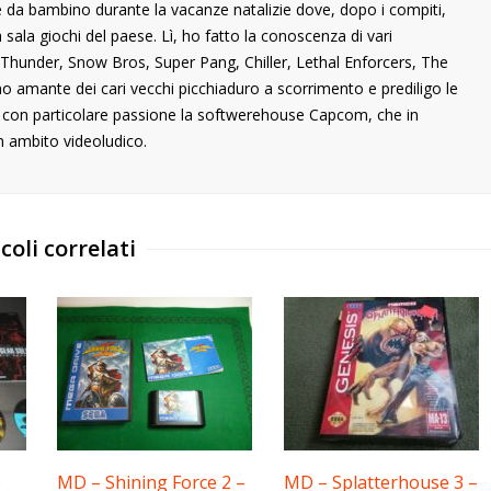
 da bambino durante la vacanze natalizie dove, dopo i compiti,
ala giochi del paese. Lì, ho fatto la conoscenza di vari
ng Thunder, Snow Bros, Super Pang, Chiller, Lethal Enforcers, The
ono amante dei cari vecchi picchiaduro a scorrimento e prediligo le
o con particolare passione la softwerehouse Capcom, che in
n ambito videoludico.
coli correlati
e
MD – Shining Force 2 –
MD – Splatterhouse 3 –