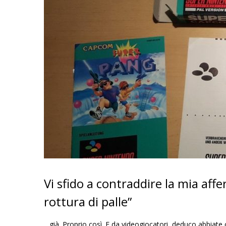
Vi sfido a contraddire la mia aff
rottura di palle”
…già. Proprio così. E da videogiocatori, deduco abbiate