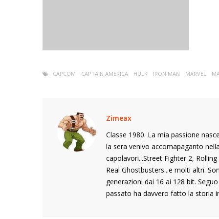
CAPCOM
CAPTAIN AMERICA
HULK
IRON MAN
MARVEL
MA
Zimeax
Classe 1980. La mia passione nasce
la sera venivo accomapaganto nella s
capolavori...Street Fighter 2, Rolli
Real Ghostbusters...e molti altri. S
generazioni dai 16 ai 128 bit. Segu
passato ha davvero fatto la storia i