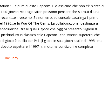
tation 1…e pure questo Capcom. E vi assicuro che non c’è niente di
iù giovani videogiocatori possono pensare che si tratti di una
recenti…e invece no. Se non erro, su console casalinga il primo
del 1996…e fù War Of The Gems. La collaborazione, destinata a
videoludiche…tra le quali il gioco che oggi vi presento! Signori &
icchiaduro in classico stile Capcom…con svariati supereroi che
del gioco è quella per Ps1 (il gioco in sala giochi uscì nel 1995…ma
dovuto aspettare il 1997 !), in ottime condizioni e completa!
Link Ebay