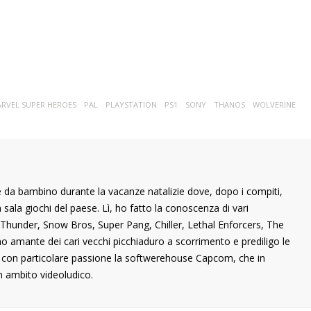
RVEL SUPER HEROES
PAL
PLAYSTATION
PS1
SONY
THANOS
WOLVERINE
 da bambino durante la vacanze natalizie dove, dopo i compiti,
ala giochi del paese. Lì, ho fatto la conoscenza di vari
ng Thunder, Snow Bros, Super Pang, Chiller, Lethal Enforcers, The
ono amante dei cari vecchi picchiaduro a scorrimento e prediligo le
o con particolare passione la softwerehouse Capcom, che in
n ambito videoludico.