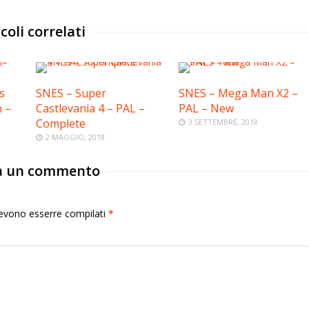
coli correlati
s
SNES – Super
SNES – Mega Man X2 –
n –
Castlevania 4 – PAL –
PAL – New
Complete
3 SETTEMBRE, 2018
2 MAGGIO, 2018
a un commento
 devono esserre compilati
*