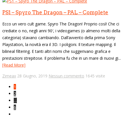
PS1 – Spyro The Dragon – PAL – Complete
Ecco un vero cult game. Spyro The Dragon! Proprio così! Che ci
crediate o no, negli anni 90′, i videogames (o almeno molti della
categoria) stavano cambiando. Dall’avvento della prima Sony
Playstation, la novità era il 3D. I poligoni. Il texture mapping. Il
bilineal filtering. E tanti altri nomi che suggerivano grafica e
prestazioni strepitose. Il problema fu che in un mare di nuovi gi...
[Read More]
Zimeax
28 Giugno, 2019
Nessun commento
1645 visite
1
2
…
6