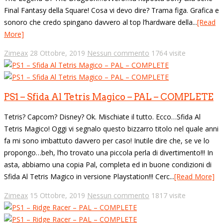
Final Fantasy della Square! Cosa vi devo dire? Trama figa. Grafica e
sonoro che credo spingano davvero al top l’hardware della...
[Read
More]
Zimeax
28 Ottobre, 2019
Nessun commento
1764 visite
PS1 – Sfida Al Tetris Magico – PAL – COMPLETE
Tetris? Capcom? Disney? Ok. Mischiate il tutto. Ecco…Sfida Al
Tetris Magico! Oggi vi segnalo questo bizzarro titolo nel quale anni
fa mi sono imbattuto davvero per caso! Inutile dire che, se ve lo
propongo…beh, l’ho trovato una piccola perla di divertimento!!! In
asta, abbiamo una copia Pal, completa ed in buone condizioni di
Sfida Al Tetris Magico in versione Playstation!!! Cerc...
[Read More]
Zimeax
15 Ottobre, 2019
Nessun commento
1817 visite