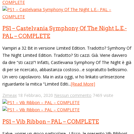
PS1 – Castelvania Symphony Of The Night L.E.-
PAL – COMPLETE
Vampiri a 32 Bit in versione Limited Edition. Tradotto? Symhony Of
The Night Limited Edition. Tradotto? Sti cazzi. Già. Viene davvero
da dire “sti cazzi”! Infatti, Castlevania Symphony Of The Night è già
di per se ricercato, abbastanza costoso…e sopratutto bellissimo.
Un vero capolavoro. Ma in asta oggi, vi ho linkato un’inserzione
riguardante la mitica “Limited Editi...
[Read More]
Zimeax
18 Febbraio, 2020
Nessun commento
7469 visite
PS1 – Vib Ribbon – PAL – COMPLETE
Salve, vorrei un gioco particolare…! Ecco, le presento Vib Ribbon!