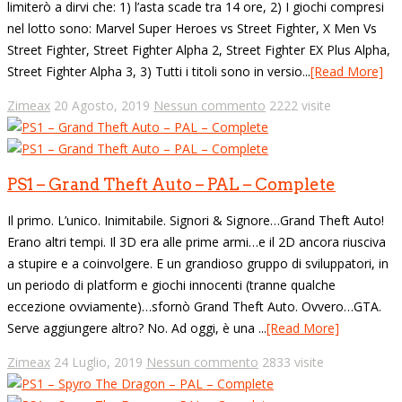
limiterò a dirvi che: 1) l’asta scade tra 14 ore, 2) I giochi compresi
nel lotto sono: Marvel Super Heroes vs Street Fighter, X Men Vs
Street Fighter, Street Fighter Alpha 2, Street Fighter EX Plus Alpha,
Street Fighter Alpha 3, 3) Tutti i titoli sono in versio...
[Read More]
Zimeax
20 Agosto, 2019
Nessun commento
2222 visite
PS1 – Grand Theft Auto – PAL – Complete
Il primo. L’unico. Inimitabile. Signori & Signore…Grand Theft Auto!
Erano altri tempi. Il 3D era alle prime armi…e il 2D ancora riusciva
a stupire e a coinvolgere. E un grandioso gruppo di sviluppatori, in
un periodo di platform e giochi innocenti (tranne qualche
eccezione ovviamente)…sfornò Grand Theft Auto. Ovvero…GTA.
Serve aggiungere altro? No. Ad oggi, è una ...
[Read More]
Zimeax
24 Luglio, 2019
Nessun commento
2833 visite