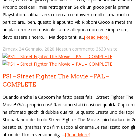
Proprio così cari i miei retrogamer! Se c’è un gioco per la prima
Playstation…abbastanza ricercato e davvero molto…ma molto
particolare…beh, questo è appunto Vib Ribbon! Gioco a metà tra
un platform e un musicale…a me all’epoca non fece impazzire,
devo essere sincero…! Ma dopo tanti a...
[Read More]
Zimeax
24 Gennaio, 2020
Nessun commento
3630 visite
PS1 – Street Fighter The Movie – PAL –
COMPLETE
Quando anche la Capcom ha fatto passi falsi…Street Fighter The
Movie! Già…proprio così! Rari sono stati i casi nei quali la Capcom
ha sfornato giochi di dubbia qualità…e questo…resta uno dei top!
Sto parlando del titolo Street Fighter The Movie…picchiaduro in 2d
basato sul (trashissimo) film uscito al cinema…e realizzato con gli
attori del film in versione digit...
[Read More]