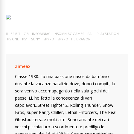
32 BIT
CIB
INSOMNIAC
INSOMNIAC GAMES
PAL
PLAYSTATION
PS ONE
PS1
SONY
SPYRO
SPYRO THE DRAGON
Zimeax
Classe 1980. La mia passione nasce da bambino
durante la vacanze natalizie dove, dopo i compiti, la
sera venivo accomapaganto nella sala giochi del
paese. Lì, ho fatto la conoscenza di vari
capolavori...Street Fighter 2, Rolling Thunder, Snow
Bros, Super Pang, Chiller, Lethal Enforcers, The Real
Ghostbusters...e molti altri. Sono amante dei cari
vecchi picchiaduro a scorrimento e prediligo le
generazioni dai 16 ai 128 bit. Seguo con particolare