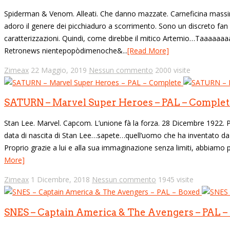
Spiderman & Venom. Alleati. Che danno mazzate. Carneficina massim
adoro il genere dei picchiaduro a scorrimento. Sono un discreto fan
caratterizzazioni. Quindi, come direbbe il mitico Artemio…Taaaaaaaacc
Retronews nientepopòdimenoche&...
[Read More]
Zimeax
22 Maggio, 2019
Nessun commento
2000 visite
SATURN – Marvel Super Heroes – PAL – Complet
Stan Lee. Marvel. Capcom. L’unione fà la forza. 28 Dicembre 1922. 
data di nascita di Stan Lee…sapete…quell’uomo che ha inventato da 
Proprio grazie a lui e alla sua immaginazione senza limiti, abbiamo p
More]
Zimeax
1 Dicembre, 2018
Nessun commento
1945 visite
SNES – Captain America & The Avengers – PAL –