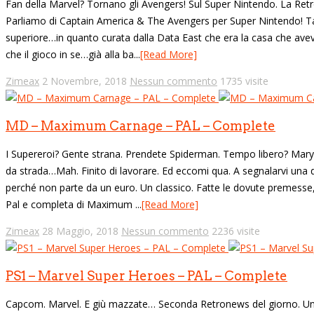
Fan della Marvel? Tornano gli Avengers! Sul Super Nintendo. La Retr
Parliamo di Captain America & The Avengers per Super Nintendo! Ta
superiore…in quanto curata dalla Data East che era la casa che ave
che il gioco in se…già alla ba...
[Read More]
Zimeax
2 Novembre, 2018
Nessun commento
1735 visite
MD – Maximum Carnage – PAL – Complete
I Supereroi? Gente strana. Prendete Spiderman. Tempo libero? Mar
da strada…Mah. Finito di lavorare. Ed eccomi qua. A segnalarvi una
perché non parte da un euro. Un classico. Fatte le dovute premesse
Pal e completa di Maximum ...
[Read More]
Zimeax
28 Maggio, 2018
Nessun commento
2236 visite
PS1 – Marvel Super Heroes – PAL – Complete
Capcom. Marvel. E giù mazzate… Seconda Retronews del giorno. Un 