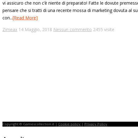
vi assicuro che non c’è niente di preparato! Fatte le dovute preme
pensare che si tratti di una recente mossa di marketing dovuta al su
con...
[Read More]
Zimeax
14 Maggio, 2018
Nessun commento
2455 visite
Copyright © Gamescollection.it |
Cookie policy
|
Privacy Policy