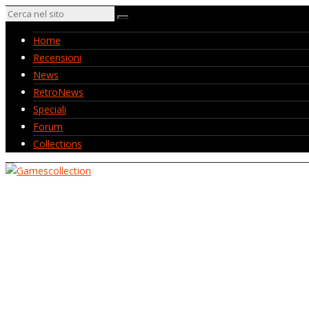
Home
Recensioni
News
RetroNews
Speciali
Forum
Collections
Home
Recensioni
News
RetroNews
Speciali
Forum
Collections