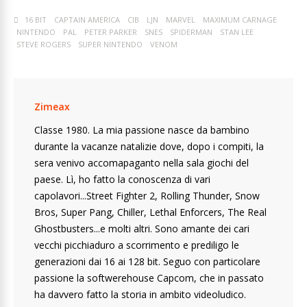
16 BIT
CAPTAIN AMERICA
CIB
LJN
MARVEL
MAXIMUM CARNAGE
NINTENDO
PAL
PETER PARKER
SNES
SPIDERMAN
STAN LEE
STEVE ROGERS
SUPER NINTENDO
VENOM
Zimeax
Classe 1980. La mia passione nasce da bambino
durante la vacanze natalizie dove, dopo i compiti, la
sera venivo accomapaganto nella sala giochi del
paese. Lì, ho fatto la conoscenza di vari
capolavori...Street Fighter 2, Rolling Thunder, Snow
Bros, Super Pang, Chiller, Lethal Enforcers, The Real
Ghostbusters...e molti altri. Sono amante dei cari
vecchi picchiaduro a scorrimento e prediligo le
generazioni dai 16 ai 128 bit. Seguo con particolare
passione la softwerehouse Capcom, che in passato
ha davvero fatto la storia in ambito videoludico.