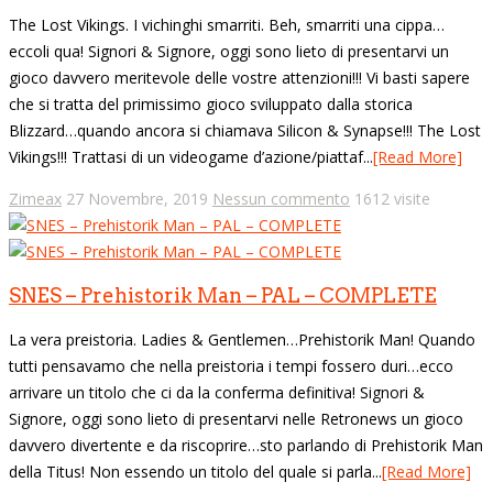
The Lost Vikings. I vichinghi smarriti. Beh, smarriti una cippa…
eccoli qua! Signori & Signore, oggi sono lieto di presentarvi un
gioco davvero meritevole delle vostre attenzioni!!! Vi basti sapere
che si tratta del primissimo gioco sviluppato dalla storica
Blizzard…quando ancora si chiamava Silicon & Synapse!!! The Lost
Vikings!!! Trattasi di un videogame d’azione/piattaf...
[Read More]
Zimeax
27 Novembre, 2019
Nessun commento
1612 visite
SNES – Prehistorik Man – PAL – COMPLETE
La vera preistoria. Ladies & Gentlemen…Prehistorik Man! Quando
tutti pensavamo che nella preistoria i tempi fossero duri…ecco
arrivare un titolo che ci da la conferma definitiva! Signori &
Signore, oggi sono lieto di presentarvi nelle Retronews un gioco
davvero divertente e da riscoprire…sto parlando di Prehistorik Man
della Titus! Non essendo un titolo del quale si parla...
[Read More]