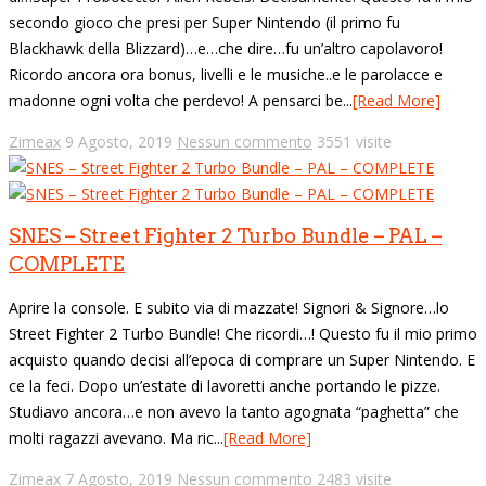
secondo gioco che presi per Super Nintendo (il primo fu
Blackhawk della Blizzard)…e…che dire…fu un’altro capolavoro!
Ricordo ancora ora bonus, livelli e le musiche..e le parolacce e
madonne ogni volta che perdevo! A pensarci be...
[Read More]
Zimeax
9 Agosto, 2019
Nessun commento
3551 visite
SNES – Street Fighter 2 Turbo Bundle – PAL –
COMPLETE
Aprire la console. E subito via di mazzate! Signori & Signore…lo
Street Fighter 2 Turbo Bundle! Che ricordi…! Questo fu il mio primo
acquisto quando decisi all’epoca di comprare un Super Nintendo. E
ce la feci. Dopo un’estate di lavoretti anche portando le pizze.
Studiavo ancora…e non avevo la tanto agognata “paghetta” che
molti ragazzi avevano. Ma ric...
[Read More]
Zimeax
7 Agosto, 2019
Nessun commento
2483 visite