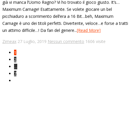
già vi manca l’Uomo Ragno? Vi ho trovato il gioco giusto. It’s…
Maximum Carnage! Esattamente. Se volete giocare un bel
picchiaduro a scorrimento dell’era a 16 Bit…beh, Maximum
Carnage è uno dei titoli perfetti. Divertente, veloce…e forse a tratti
un attimo difficile…! Da fan del genere...
[Read More]
Zimeax
27 Luglio, 2019
Nessun commento
1606 visite
1
2
…
7