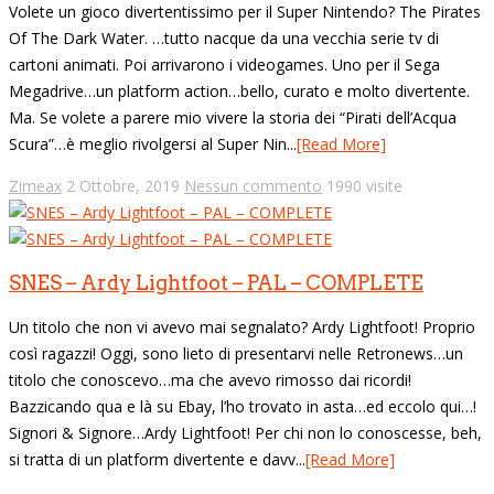
Volete un gioco divertentissimo per il Super Nintendo? The Pirates
Of The Dark Water. …tutto nacque da una vecchia serie tv di
cartoni animati. Poi arrivarono i videogames. Uno per il Sega
Megadrive…un platform action…bello, curato e molto divertente.
Ma. Se volete a parere mio vivere la storia dei “Pirati dell’Acqua
Scura”…è meglio rivolgersi al Super Nin...
[Read More]
Zimeax
2 Ottobre, 2019
Nessun commento
1990 visite
SNES – Ardy Lightfoot – PAL – COMPLETE
Un titolo che non vi avevo mai segnalato? Ardy Lightfoot! Proprio
così ragazzi! Oggi, sono lieto di presentarvi nelle Retronews…un
titolo che conoscevo…ma che avevo rimosso dai ricordi!
Bazzicando qua e là su Ebay, l’ho trovato in asta…ed eccolo qui…!
Signori & Signore…Ardy Lightfoot! Per chi non lo conoscesse, beh,
si tratta di un platform divertente e davv...
[Read More]