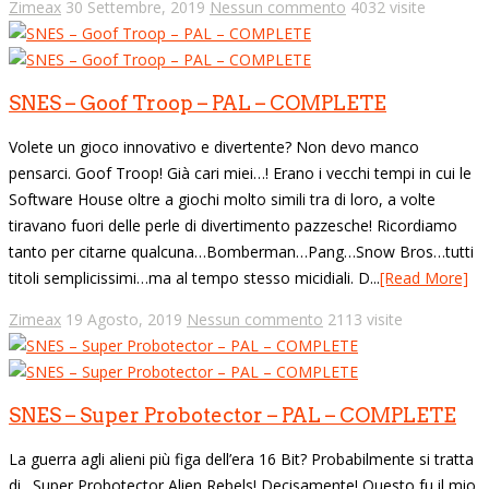
Zimeax
30 Settembre, 2019
Nessun commento
4032 visite
SNES – Goof Troop – PAL – COMPLETE
Volete un gioco innovativo e divertente? Non devo manco
pensarci. Goof Troop! Già cari miei…! Erano i vecchi tempi in cui le
Software House oltre a giochi molto simili tra di loro, a volte
tiravano fuori delle perle di divertimento pazzesche! Ricordiamo
tanto per citarne qualcuna…Bomberman…Pang…Snow Bros…tutti
titoli semplicissimi…ma al tempo stesso micidiali. D...
[Read More]
Zimeax
19 Agosto, 2019
Nessun commento
2113 visite
SNES – Super Probotector – PAL – COMPLETE
La guerra agli alieni più figa dell’era 16 Bit? Probabilmente si tratta
di…Super Probotector Alien Rebels! Decisamente! Questo fu il mio