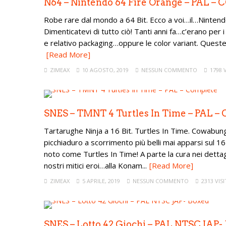
N64 – Nintendo 64 Fire Orange – PAL 
Robe rare dal mondo a 64 Bit. Ecco a voi…il…Nintendo 
Dimenticatevi di tutto ciò! Tanti anni fa…c’erano per i
e relativo packaging…oppure le color variant. Queste 
[Read More]
ZIMEAX
10 AGOSTO, 2019
NESSUN COMMENTO
1798 
SNES – TMNT 4 Turtles In Time – PAL –
Tartarughe Ninja a 16 Bit. Turtles In Time. Cowabun
picchiaduro a scorrimento più belli mai apparsi sul
noto come Turtles In Time! A parte la cura nei dettag
nostri mitici eroi…alla Konam...
[Read More]
ZIMEAX
5 APRILE, 2019
NESSUN COMMENTO
2313 VISI
SNES – Lotto 42 Giochi – PAL NTSC JAP-