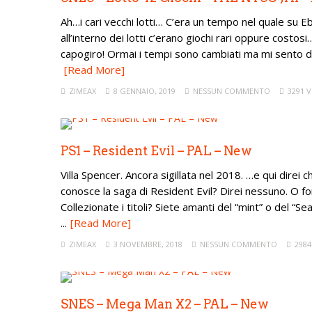
Ah…i cari vecchi lotti… C’era un tempo nel quale su Eb
all’interno dei lotti c’erano giochi rari oppure costosi
capogiro! Ormai i tempi sono cambiati ma mi sento di l
[Read More]
ZIMEAX
8 GENNAIO, 2019
NESSUN COMMENTO
3291 V
PS1 – Resident Evil – PAL – New
Villa Spencer. Ancora sigillata nel 2018. …e qui direi 
conosce la saga di Resident Evil? Direi nessuno. O f
Collezionate i titoli? Siete amanti del “mint” o del “Se
...
[Read More]
ZIMEAX
3 NOVEMBRE, 2018
NESSUN COMMENTO
2984
SNES – Mega Man X2 – PAL – New