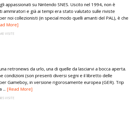
gli appassionati su Nintendo SNES. Uscito nel 1994, non è
ammiratori e già ai tempi era stato valutato sulle riviste
er noi collezionisti (in special modo quelli amanti del PAL), è che
ad More]
640 VISITE
una retronews da urlo, una di quelle da lasciarvi a bocca aperta.
condizioni (son presenti diversi segni e il libretto delle
ld per Gameboy, in versione rigorosamente europea (GER). Trip
...
[Read More]
485 VISITE