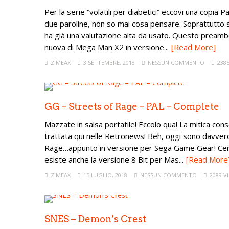
Per la serie “volatili per diabetici” eccovi una cop
due paroline, non so mai cosa pensare. Soprattutto se
ha già una valutazione alta da usato. Questo preamb
nuova di Mega Man X2 in versione...
[Read More]
ZIMEAX
3 SETTEMBRE, 2018
NESSUN COMMENTO
2385
GG – Streets of Rage – PAL – Complete
Mazzate in salsa portatile! Eccolo qua! La mitica co
trattata qui nelle Retronews! Beh, oggi sono davvero l
Rage…appunto in versione per Sega Game Gear! Certo,
esiste anche la versione 8 Bit per Mas...
[Read More
ZIMEAX
15 LUGLIO, 2018
NESSUN COMMENTO
2089 VI
SNES – Demon’s Crest