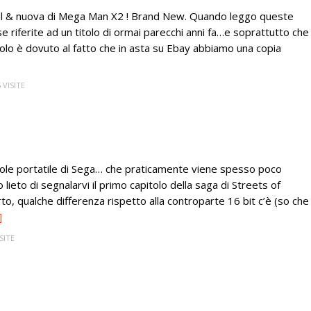
ia Pal & nuova di Mega Man X2 ! Brand New. Quando leggo queste
 riferite ad un titolo di ormai parecchi anni fa…e soprattutto che
olo è dovuto al fatto che in asta su Ebay abbiamo una copia
 VISITE
nsole portatile di Sega… che praticamente viene spesso poco
ieto di segnalarvi il primo capitolo della saga di Streets of
 qualche differenza rispetto alla controparte 16 bit c’è (so che
]
SITE