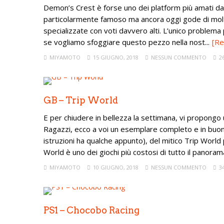
Demon’s Crest è forse uno dei platform più amati da
particolarmente famoso ma ancora oggi gode di molti 
specializzate con voti davvero alti. L’unico problema p
se vogliamo sfoggiare questo pezzo nella nost...
[Re
MIYAMOTO
15 GIUGNO, 2018
NESSUN COMMENTO
2
GB – Trip World
E per chiudere in bellezza la settimana, vi propongo 
Ragazzi, ecco a voi un esemplare completo e in buone 
istruzioni ha qualche appunto), del mitico Trip Wor
World è uno dei giochi più costosi di tutto il panorama 
MIYAMOTO
10 GIUGNO, 2018
NESSUN COMMENTO
3
PS1 – Chocobo Racing