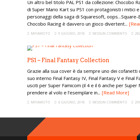
Un altro bel titolo PAL PS1 da collezione: Chocobo R
di Super Mario Kart su PS1 con protagonisti i mitici e 
personaggi della saga di Squaresoft, oops…Square-Eni
Chocobo Racing è davvero un gioco divertent...
[Rea
MIYAMOTO
9 GIUGNO, 2018
NESSUN COMMENTO
28
PS1 – Final Fantasy Collection
Grazie alla sua cover è da sempre uno dei cofanetti 
suo interno Final Fantasy IV, Final Fantasy V e Final F
usciti per Super Famicom (il 4 e il 6 anche per Super
prendere al volo e l’esemplare in...
[Read More]
MIYAMOTO
6 GIUGNO, 2018
NESSUN COMMENTO
29