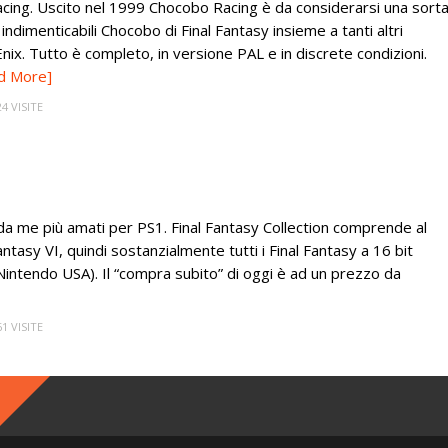
acing. Uscito nel 1999 Chocobo Racing è da considerarsi una sort
indimenticabili Chocobo di Final Fantasy insieme a tanti altri
x. Tutto è completo, in versione PAL e in discrete condizioni.
d More]
24 VISITE
da me più amati per PS1. Final Fantasy Collection comprende al
antasy VI, quindi sostanzialmente tutti i Final Fantasy a 16 bit
 Nintendo USA). Il “compra subito” di oggi è ad un prezzo da
61 VISITE