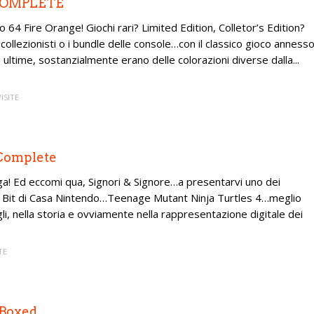
– COMPLETE
64 Fire Orange! Giochi rari? Limited Edition, Colletor’s Edition?
 collezionisti o i bundle delle console…con il classico gioco anness
ultime, sostanzialmente erano delle colorazioni diverse dalla...
VISITE
 Complete
ga! Ed eccomi qua, Signori & Signore…a presentarvi uno dei
 16 Bit di Casa Nintendo…Teenage Mutant Ninja Turtles 4…meglio
li, nella storia e ovviamente nella rappresentazione digitale dei
TE
 Boxed