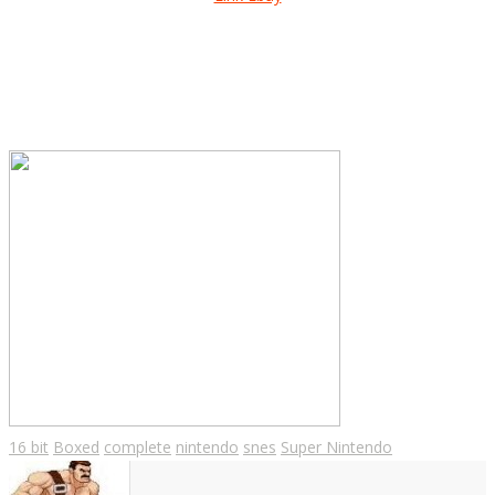
16 bit
Boxed
complete
nintendo
snes
Super Nintendo