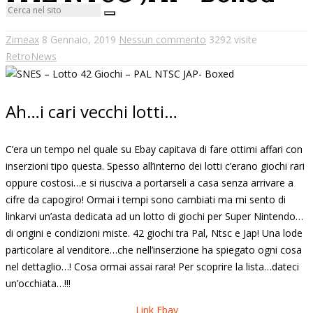
Zimeax
8 Gennaio, 2019
Nessun commento
3292 visite
RetroNews
Ah…i cari vecchi lotti…
C’era un tempo nel quale su Ebay capitava di fare ottimi affari con
inserzioni tipo questa. Spesso all’interno dei lotti c’erano giochi rari
oppure costosi…e si riusciva a portarseli a casa senza arrivare a
cifre da capogiro! Ormai i tempi sono cambiati ma mi sento di
linkarvi un’asta dedicata ad un lotto di giochi per Super Nintendo…
di origini e condizioni miste. 42 giochi tra Pal, Ntsc e Jap! Una lode
particolare al venditore…che nell’inserzione ha spiegato ogni cosa
nel dettaglio…! Cosa ormai assai rara! Per scoprire la lista…dateci
un’occhiata…!!!
Link Ebay