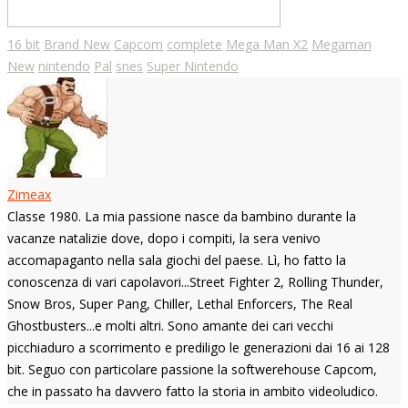
16 bit
Brand New
Capcom
complete
Mega Man X2
Megaman
New
nintendo
Pal
snes
Super Nintendo
Zimeax
Classe 1980. La mia passione nasce da bambino durante la
vacanze natalizie dove, dopo i compiti, la sera venivo
accomapaganto nella sala giochi del paese. Lì, ho fatto la
conoscenza di vari capolavori...Street Fighter 2, Rolling Thunder,
Snow Bros, Super Pang, Chiller, Lethal Enforcers, The Real
Ghostbusters...e molti altri. Sono amante dei cari vecchi
picchiaduro a scorrimento e prediligo le generazioni dai 16 ai 128
bit. Seguo con particolare passione la softwerehouse Capcom,
che in passato ha davvero fatto la storia in ambito videoludico.