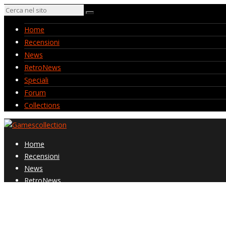
Home
Recensioni
News
RetroNews
Speciali
Forum
Collections
Home
Recensioni
News
RetroNews
Speciali
Forum
Collections