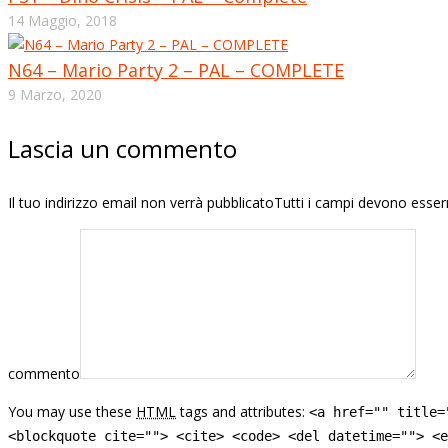
14 Maggio, 2018
N64 – Mario Party 2 – PAL – COMPLETE
9 Marzo, 2020
Lascia un commento
Il tuo indirizzo email non verrà pubblicatoTutti i campi devono esse
commento
You may use these
HTML
tags and attributes:
<a href="" title=
<blockquote cite=""> <cite> <code> <del datetime=""> <e