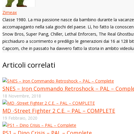
Zimeax
Classe 1980. La mia passione nasce da bambino durante la vacanze n
accomapaganto nella sala giochi del paese. Lì, ho fatto la conoscenza
Snow Bros, Super Pang, Chiller, Lethal Enforcers, The Real Ghostbust
picchiaduro a scorrimento e prediligo le generazioni dai 16 ai 128 b
Capcom, che in passato ha davvero fatto la storia in ambito videolu
Articoli correlati
SNES – Iron Commando Retroshock – PAL – Compl
18 Novembre, 2018
MD -Street Fighter 2 C.E. – PAL – COMPLETE
19 Febbraio, 2020
PS1 – Dino Crisis – PAL – Complete