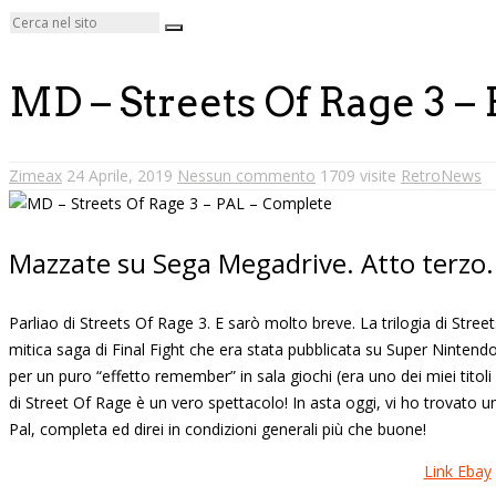
MD – Streets Of Rage 3 –
Zimeax
24 Aprile, 2019
Nessun commento
1709 visite
RetroNews
Mazzate su Sega Megadrive. Atto terzo.
Parliao di Streets Of Rage 3. E sarò molto breve. La trilogia di Street
mitica saga di Final Fight che era stata pubblicata su Super Nintendo.
per un puro “effetto remember” in sala giochi (era uno dei miei titol
di Street Of Rage è un vero spettacolo! In asta oggi, vi ho trovato u
Pal, completa ed direi in condizioni generali più che buone!
Link Ebay