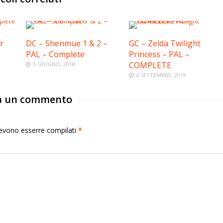
r
DC – Shenmue 1 & 2 –
GC – Zelda Twilight
PAL – Complete
Princess – PAL –
COMPLETE
3 GIUGNO, 2018
4 SETTEMBRE, 2019
a un commento
 devono esserre compilati
*