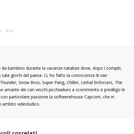
M
SEGA
 da bambino durante la vacanze natalizie dove, dopo i compiti,
ala giochi del paese. Lì, ho fatto la conoscenza di vari
ng Thunder, Snow Bros, Super Pang, Chiller, Lethal Enforcers, The
ono amante dei cari vecchi picchiaduro a scorrimento e prediligo le
o con particolare passione la softwerehouse Capcom, che in
n ambito videoludico.
coli correlati