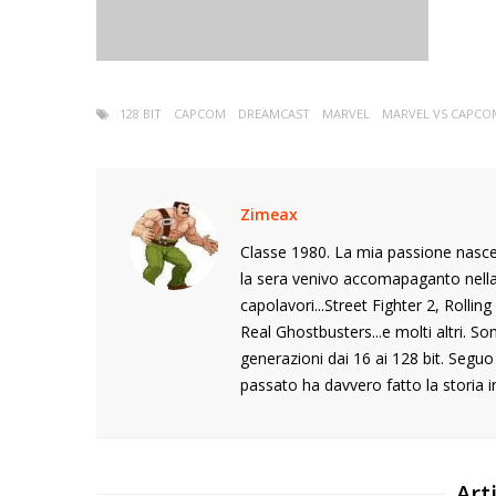
128 BIT
CAPCOM
DREAMCAST
MARVEL
MARVEL VS CAPCO
Zimeax
Classe 1980. La mia passione nasce
la sera venivo accomapaganto nella s
capolavori...Street Fighter 2, Rolli
Real Ghostbusters...e molti altri. S
generazioni dai 16 ai 128 bit. Segu
passato ha davvero fatto la storia i
Arti