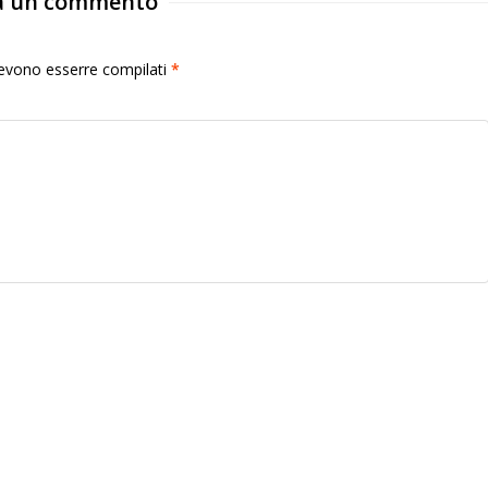
a un commento
 devono esserre compilati
*