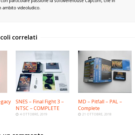
o con particolare passione la softwerehouse Capcom, che in
n ambito videoludico.
coli correlati
egacy
SNES – Final Fight 3 –
MD – Pitfall – PAL –
NTSC – COMPLETE
Complete
4 OTTOBRE, 2019
21 OTTOBRE, 2018