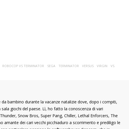
ROBOCOP VS TERMINATOR
SEGA
TERMINATOR
VERSUS
VIRGIN
VS.
 da bambino durante la vacanze natalizie dove, dopo i compiti,
ala giochi del paese. Lì, ho fatto la conoscenza di vari
ng Thunder, Snow Bros, Super Pang, Chiller, Lethal Enforcers, The
ono amante dei cari vecchi picchiaduro a scorrimento e prediligo le