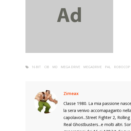
16 BIT
CIB
MD
MEGA DRIVE
MEGADRIVE
PAL
ROBOCOP
Zimeax
Classe 1980. La mia passione nasce
la sera venivo accomapaganto nella s
capolavori...Street Fighter 2, Rolli
Real Ghostbusters...e molti altri. S