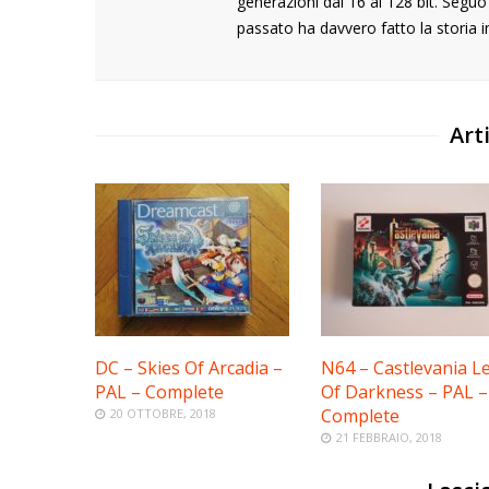
generazioni dai 16 ai 128 bit. Segu
passato ha davvero fatto la storia i
Arti
DC – Skies Of Arcadia –
N64 – Castlevania L
PAL – Complete
Of Darkness – PAL –
Complete
20 OTTOBRE, 2018
21 FEBBRAIO, 2018