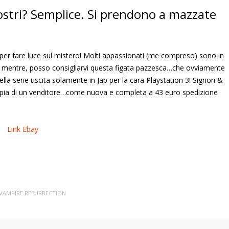
ostri? Semplice. Si prendono a mazzate
 per fare luce sul mistero! Molti appassionati (me compreso) sono in
el mentre, posso consigliarvi questa figata pazzesca…che ovviamente
della serie uscita solamente in Jap per la cara Playstation 3! Signori &
opia di un venditore…come nuova e completa a 43 euro spedizione
Link Ebay
VAMPIRE RESURRECTION