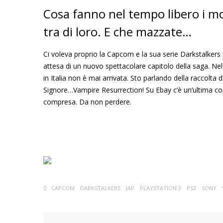
Cosa fanno nel tempo libero i m
tra di loro. E che mazzate…
Ci voleva proprio la Capcom e la sua serie Darkstalkers
attesa di un nuovo spettacolare capitolo della saga. N
in Italia non è mai arrivata. Sto parlando della raccolta 
Signore…Vampire Resurrection! Su Ebay c’è un’ultima c
compresa. Da non perdere.
CAPCOM
DARKSTALKERS
JAP
PLAYSTATION 3
PS3
SONY