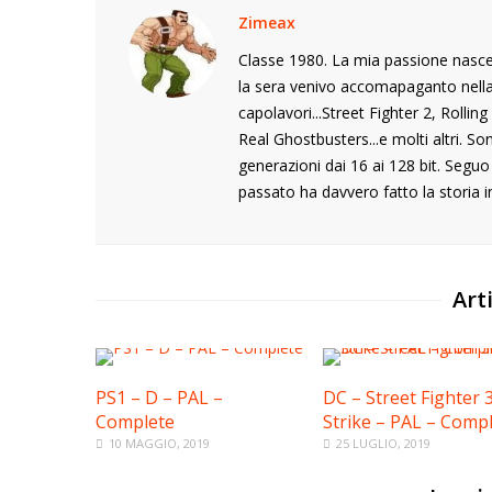
Zimeax
Classe 1980. La mia passione nasce
la sera venivo accomapaganto nella s
capolavori...Street Fighter 2, Rolli
Real Ghostbusters...e molti altri. S
generazioni dai 16 ai 128 bit. Segu
passato ha davvero fatto la storia i
Arti
PS1 – D – PAL –
DC – Street Fighter 
Complete
Strike – PAL – Comp
10 MAGGIO, 2019
25 LUGLIO, 2019