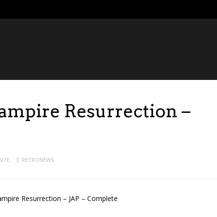
Vampire Resurrection –
SITE
RETRONEWS