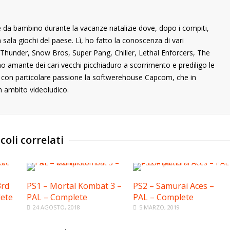
 da bambino durante la vacanze natalizie dove, dopo i compiti,
ala giochi del paese. Lì, ho fatto la conoscenza di vari
ng Thunder, Snow Bros, Super Pang, Chiller, Lethal Enforcers, The
ono amante dei cari vecchi picchiaduro a scorrimento e prediligo le
o con particolare passione la softwerehouse Capcom, che in
n ambito videoludico.
coli correlati
3rd
PS1 – Mortal Kombat 3 –
PS2 – Samurai Aces –
lete
PAL – Complete
PAL – Complete
24 AGOSTO, 2018
5 MARZO, 2019