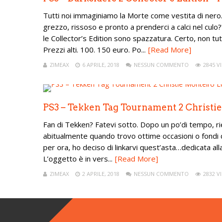
Tutti noi immaginiamo la Morte come vestita di nero. 
grezzo, rissoso e pronto a prenderci a calci nel cul
le Collector’s Edition sono spazzatura. Certo, non 
Prezzi alti. 100. 150 euro. Po...
[Read More]
ZIMEAX
6 APRILE, 2018
NESSUN COMMENTO
2845 VI
PS3 – Tekken Tag Tournament 2 Christie
Fan di Tekken? Fatevi sotto. Dopo un po’di tempo, r
abitualmente quando trovo ottime occasioni o fondi d
per ora, ho deciso di linkarvi quest’asta…dedicata al
L’oggetto è in vers...
[Read More]
ZIMEAX
2 APRILE, 2018
NESSUN COMMENTO
2832 VI