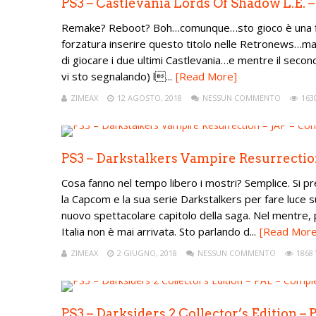
PS3 – Castlevania Lords Of Shadow L.E.
Remake? Reboot? Boh…comunque…sto gioco è una fig
forzatura inserire questo titolo nelle Retronews…ma
di giocare i due ultimi Castlevania…e mentre il secon
vi sto segnalando) l...
[Read More]
ZIMEAX
12 AGOSTO, 2018
NESSUN COMMENTO
163
PS3 – Darkstalkers Vampire Resurrectio
Cosa fanno nel tempo libero i mostri? Semplice. Si p
la Capcom e la sua serie Darkstalkers per fare luce 
nuovo spettacolare capitolo della saga. Nel mentre,
Italia non è mai arrivata. Sto parlando d...
[Read More
ZIMEAX
2 GIUGNO, 2018
NESSUN COMMENTO
1868 
PS3 – Darksiders 2 Collector’s Edition –