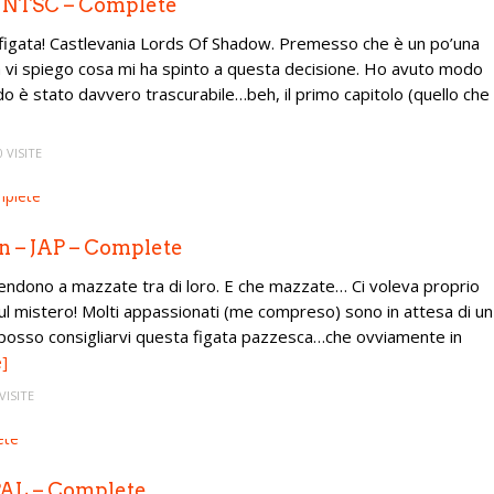
 – NTSC – Complete
ata! Castlevania Lords Of Shadow. Premesso che è un po’una
 vi spiego cosa mi ha spinto a questa decisione. Ho avuto modo
do è stato davvero trascurabile…beh, il primo capitolo (quello che
0 VISITE
n – JAP – Complete
rendono a mazzate tra di loro. E che mazzate… Ci voleva proprio
sul mistero! Molti appassionati (me compreso) sono in attesa di un
 posso consigliarvi questa figata pazzesca…che ovviamente in
]
VISITE
 PAL – Complete