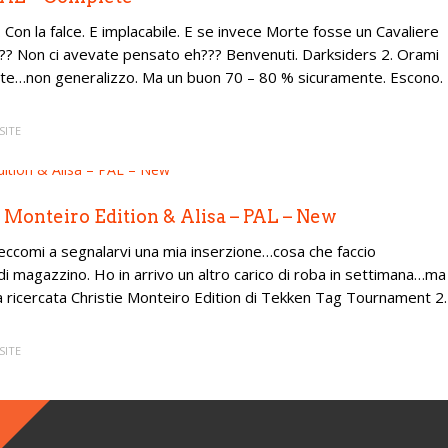
Con la falce. E implacabile. E se invece Morte fosse un Cavaliere
o??? Non ci avevate pensato eh??? Benvenuti. Darksiders 2. Orami
tutte…non generalizzo. Ma un buon 70 – 80 % sicuramente. Escono.
SITE
 Monteiro Edition & Alisa – PAL – New
ieccomi a segnalarvi una mia inserzione…cosa che faccio
i magazzino. Ho in arrivo un altro carico di roba in settimana…ma
la ricercata Christie Monteiro Edition di Tekken Tag Tournament 2.
SITE