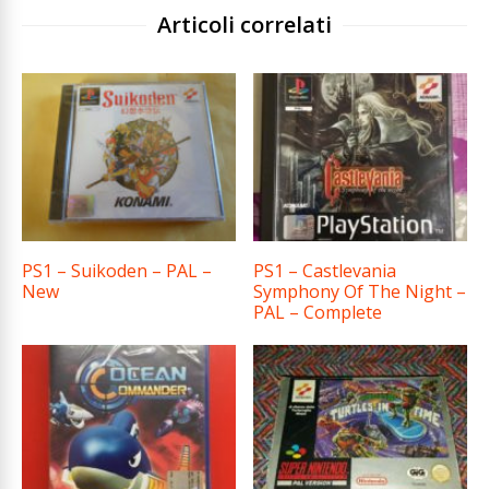
Articoli correlati
PS1 – Suikoden – PAL –
PS1 – Castlevania
New
Symphony Of The Night –
PAL – Complete