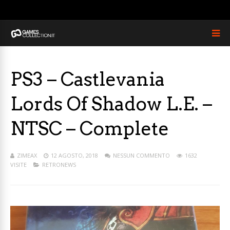
PS3 – Castlevania
Lords Of Shadow L.E. –
NTSC – Complete
ZIMEAX
12 AGOSTO, 2018
NESSUN COMMENTO
1632
VISITE
RETRONEWS