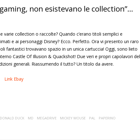
gaming, non esistevano le collection”…
varie collection o raccolte? Quando c’erano titoli semplici e
imati e ai personaggi Disney? Ecco. Perfetto. Ora vi presento un raro
i fantastici trovavano spazio in un unica cartuccia! Oggi, sono lieto
nterno Castle Of Illusion & Quackshot! Due veri e propri capolavori del
izioni generali. Riassumendo il tutto? Un titolo da avere.
Link Ebay
DONALD DUCK
MD
MEGADRIVE
MICKEY MOUSE
PAL
PAPERINO