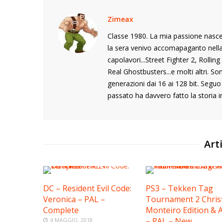
Zimeax
Classe 1980. La mia passione nasce
la sera venivo accomapaganto nella s
capolavori...Street Fighter 2, Rolli
Real Ghostbusters...e molti altri. S
generazioni dai 16 ai 128 bit. Segu
passato ha davvero fatto la storia i
Arti
DC – Resident Evil Code:
PS3 – Tekken Tag
Veronica – PAL –
Tournament 2 Chris
Complete
Monteiro Edition & A
– PAL – New
4 MAGGIO, 2018