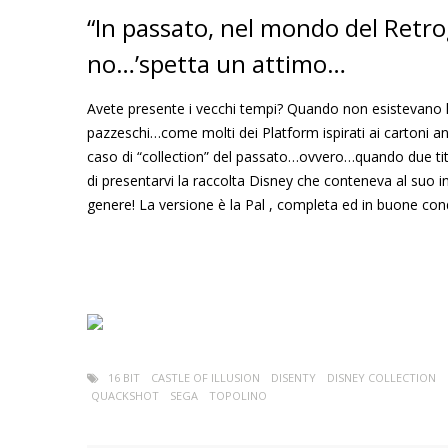
“In passato, nel mondo del Retro
no…’spetta un attimo…
Avete presente i vecchi tempi? Quando non esistevano le 
pazzeschi…come molti dei Platform ispirati ai cartoni an
caso di “collection” del passato…ovvero…quando due titol
di presentarvi la raccolta Disney che conteneva al suo i
genere! La versione è la Pal , completa ed in buone cond
16 BIT
CASTLE OF ILLUSION
DISENTY
DISNEY COLLECTION
QUACKSHOT
SEGA
TOPOLINO