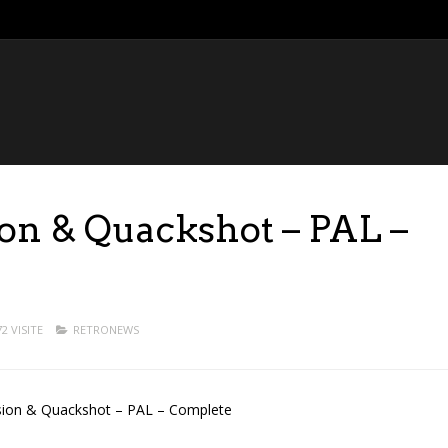
ion & Quackshot – PAL –
72 VISITE
RETRONEWS