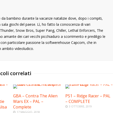
 da bambino durante la vacanze natalizie dove, dopo i compiti,
ala giochi del paese. Lì, ho fatto la conoscenza di vari
ng Thunder, Snow Bros, Super Pang, Chiller, Lethal Enforcers, The
ono amante dei cari vecchi picchiaduro a scorrimento e prediligo le
o con particolare passione la softwerehouse Capcom, che in
n ambito videoludico.
coli correlati
GBA – Contra The Alien
PS1 – Ridge Racer – PAL
tie
Wars EX – PAL –
– COMPLETE
lisa
Complete
3 OTTOBRE, 2019
17 MAGGIO, 2018